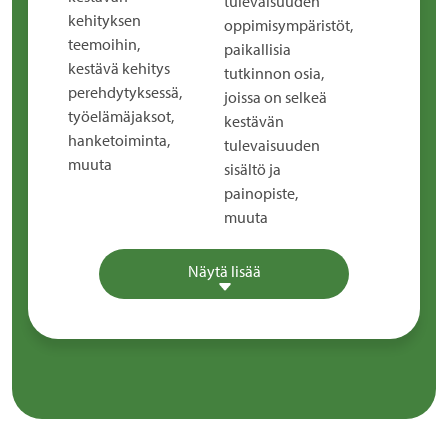
tulevaisuuden
kehityksen
oppimisympäristöt,
teemoihin,
paikallisia
kestävä kehitys
tutkinnon osia,
perehdytyksessä,
joissa on selkeä
työelämäjaksot,
kestävän
hanketoiminta,
tulevaisuuden
muuta
sisältö ja
painopiste,
muuta
Näytä lisää