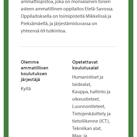
ammattiopistoa, joka on monialainen toisen
asteen ammatillinen oppilaitos Etelä-Savossa.
Oppilaitoksella on toimipisteitä Mikkelissä ja
Pieksämäellä, ja järjestämisluvassa on
yhteensä 69 tutkintoa.
Olemme
Opetettavat
ammatillisen
koulutusalat
koulutuksen
Humanistiset ja
järjestäjä
taidealat,
Kyllä
Kauppa, hallinto ja
oikeustieteet,
Luonnontieteet,
Tietojenkäsittely ja
tietoliikenne (ICT),
Tekniikan alat,
Maa- ja