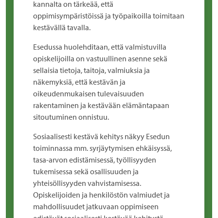
kannalta on tärkeää, että
oppimisympäristöissä ja työpaikoilla toimitaan
kestävällä tavalla.
Esedussa huolehditaan, että valmistuvilla
opiskelijoilla on vastuullinen asenne sekä
sellaisia tietoja, taitoja, valmiuksia ja
näkemyksiä, että kestävän ja
oikeudenmukaisen tulevaisuuden
rakentaminen ja kestävään elämäntapaan
sitoutuminen onnistuu.
Sosiaalisesti kestävä kehitys näkyy Esedun
toiminnassa mm. syrjäytymisen ehkäisyssä,
tasa-arvon edistämisessä, työllisyyden
tukemisessa sekä osallisuuden ja
yhteisöllisyyden vahvistamisessa.
Opiskelijoiden ja henkilöstön valmiudet ja
mahdollisuudet jatkuvaan oppimiseen