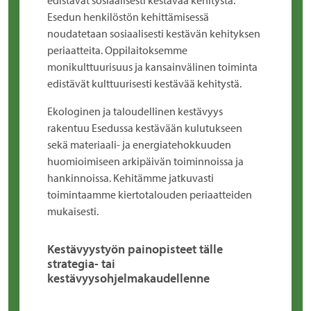
edistävät sosiaalisesti kestävää kehitystä.
Esedun henkilöstön kehittämisessä
noudatetaan sosiaalisesti kestävän kehityksen
periaatteita. Oppilaitoksemme
monikulttuurisuus ja kansainvälinen toiminta
edistävät kulttuurisesti kestävää kehitystä.
Ekologinen ja taloudellinen kestävyys
rakentuu Esedussa kestävään kulutukseen
sekä materiaali- ja energiatehokkuuden
huomioimiseen arkipäivän toiminnoissa ja
hankinnoissa. Kehitämme jatkuvasti
toimintaamme kiertotalouden periaatteiden
mukaisesti.
Kestävyystyön painopisteet tälle
strategia- tai
kestävyysohjelmakaudellenne