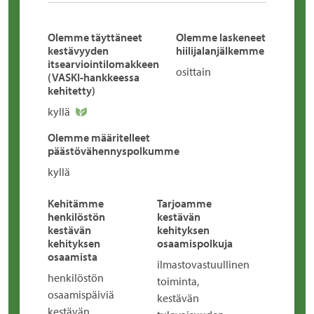
Olemme täyttäneet
Olemme laskeneet
kestävyyden
hiilijalanjälkemme
itsearviointilomakkeen
osittain
(VASKI-hankkeessa
kehitetty)
kyllä
Olemme määritelleet
päästövähennyspolkumme
kyllä
Kehitämme
Tarjoamme
henkilöstön
kestävän
kestävän
kehityksen
kehityksen
osaamispolkuja
osaamista
ilmastovastuullinen
henkilöstön
toiminta,
osaamispäiviä
kestävän
kestävän