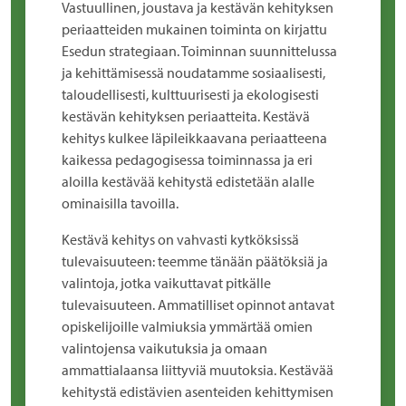
Vastuullinen, joustava ja kestävän kehityksen
periaatteiden mukainen toiminta on kirjattu
Esedun strategiaan. Toiminnan suunnittelussa
ja kehittämisessä noudatamme sosiaalisesti,
taloudellisesti, kulttuurisesti ja ekologisesti
kestävän kehityksen periaatteita. Kestävä
kehitys kulkee läpileikkaavana periaatteena
kaikessa pedagogisessa toiminnassa ja eri
aloilla kestävää kehitystä edistetään alalle
ominaisilla tavoilla.
Kestävä kehitys on vahvasti kytköksissä
tulevaisuuteen: teemme tänään päätöksiä ja
valintoja, jotka vaikuttavat pitkälle
tulevaisuuteen. Ammatilliset opinnot antavat
opiskelijoille valmiuksia ymmärtää omien
valintojensa vaikutuksia ja omaan
ammattialaansa liittyviä muutoksia. Kestävää
kehitystä edistävien asenteiden kehittymisen