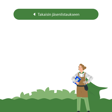
Takaisin jäsenlistaukseen