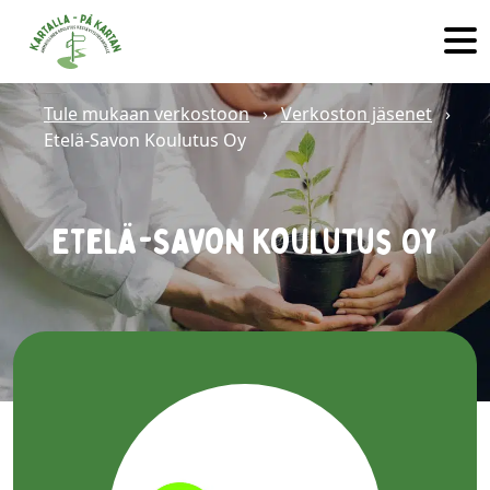
Skip to main content
Tule mukaan verkostoon
›
Verkoston jäsenet
›
Etelä-Savon Koulutus Oy
Etelä-Savon Koulutus Oy