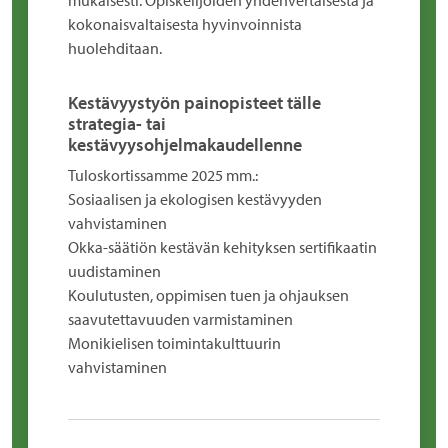
mukaisesti. Opiskelijoiden yhdenvertaisesta ja
kokonaisvaltaisesta hyvinvoinnista
huolehditaan.
Kestävyystyön painopisteet tälle
strategia- tai
kestävyysohjelmakaudellenne
Tuloskortissamme 2025 mm.:
Sosiaalisen ja ekologisen kestävyyden
vahvistaminen
Okka-säätiön kestävän kehityksen sertifikaatin
uudistaminen
Koulutusten, oppimisen tuen ja ohjauksen
saavutettavuuden varmistaminen
Monikielisen toimintakulttuurin
vahvistaminen