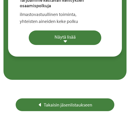
Tarjoamme kestävän kehityksen
osaamispolkuja
ilmastovastuullinen toiminta,
yhteisten aineiden keke polku
Näytä lisää
Takaisin jäsenlistaukseen