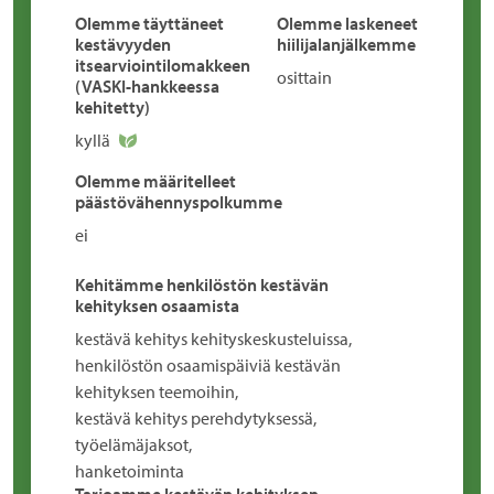
Olemme täyttäneet
Olemme laskeneet
kestävyyden
hiilijalanjälkemme
itsearviointilomakkeen
osittain
(VASKI-hankkeessa
kehitetty)
kyllä
Olemme määritelleet
päästövähennyspolkumme
ei
Kehitämme henkilöstön kestävän
kehityksen osaamista
kestävä kehitys kehityskeskusteluissa,
henkilöstön osaamispäiviä kestävän
kehityksen teemoihin,
kestävä kehitys perehdytyksessä,
työelämäjaksot,
hanketoiminta