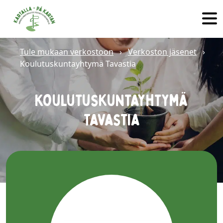
Skip to main content
Tule mukaan verkostoon
›
Verkoston jäsenet
›
Koulutuskuntayhtymä Tavastia
Koulutuskuntayhtymä
Tavastia