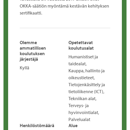
OKKA-säätiön myöntämä kestävän kehityksen
sertifikaatti.
Olemme
Opetettavat
ammatillisen
koulutusalat
koulutuksen
Humanistiset ja
järjestäjä
taidealat,
Kyllä
Kauppa, hallinto ja
oikeustieteet,
Tietojenkäsittely ja
tietoliikenne (ICT),
Tekniikan alat,
Terveys- ja
hyvinvointialat,
Palvelualat
Henkilöstömäärä
Alue