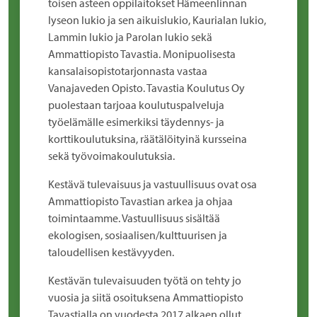
toisen asteen oppilaitokset Hämeenlinnan
lyseon lukio ja sen aikuislukio, Kaurialan lukio,
Lammin lukio ja Parolan lukio sekä
Ammattiopisto Tavastia. Monipuolisesta
kansalaisopistotarjonnasta vastaa
Vanajaveden Opisto. Tavastia Koulutus Oy
puolestaan tarjoaa koulutuspalveluja
työelämälle esimerkiksi täydennys- ja
korttikoulutuksina, räätälöityinä kursseina
sekä työvoimakoulutuksia.
Kestävä tulevaisuus ja vastuullisuus ovat osa
Ammattiopisto Tavastian arkea ja ohjaa
toimintaamme. Vastuullisuus sisältää
ekologisen, sosiaalisen/kulttuurisen ja
taloudellisen kestävyyden.
Kestävän tulevaisuuden työtä on tehty jo
vuosia ja siitä osoituksena Ammattiopisto
Tavastialla on vuodesta 2017 alkaen ollut