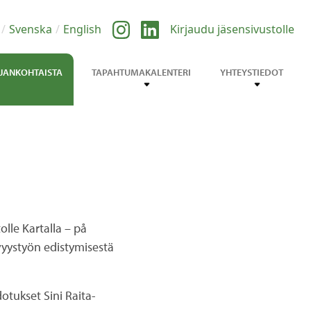
Svenska
English
Kirjaudu jäsensivustolle
JANKOHTAISTA
TAPAHTUMAKALENTERI
YHTEYSTIEDOT
olle Kartalla – på
vyystyön edistymisestä
dotukset Sini Raita-