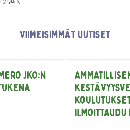
@sykli.fi).
Viimeisimmät uutiset
mero JKO:n
Ammatillise
tukena
kestävyysve
koulutukset
ilmoittaudu