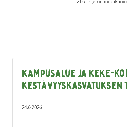
aholle (etunimi.sukunimi
Kampusalue ja KEKE-ko
kestävyyskasvatuksen 
24.6.2026