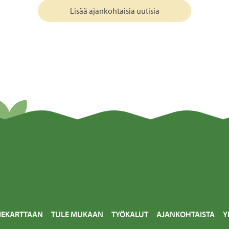
Lisää ajankohtaisia uutisia
IEKARTTAAN
TULE MUKAAN
TYÖKALUT
AJANKOHTAISTA
Y