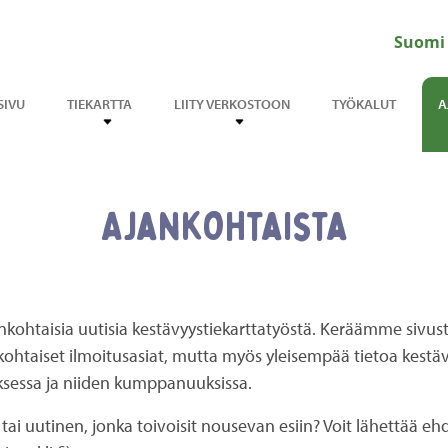
Suomi
SIVU
TIEKARTTA
LIITY VERKOSTOON
TYÖKALUT
A
Ajankohtaista
ankohtaisia uutisia kestävyystiekarttatyöstä. Keräämme sivust
ohtaiset ilmoitusasiat, mutta myös yleisempää tietoa kestä
ksessa ja niiden kumppanuuksissa.
 tai uutinen, jonka toivoisit nousevan esiin? Voit lähettää eh