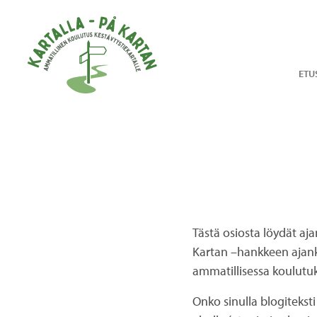
Hyppää sisältöön
ETU
Tästä osiosta löydät aj
Kartan –hankkeen ajank
ammatillisessa koulutu
Onko sinulla blogiteksti