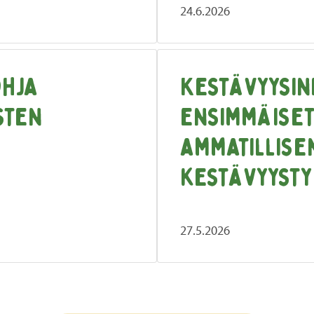
24.6.2026
ohja
Kestävyysin
sten
ensimmäiset
ammatillise
kestävyysty
27.5.2026