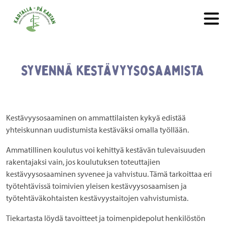
Hyppää sisältöön
Syvennä kestävyysosaamista
Kestävyysosaaminen on ammattilaisten kykyä edistää
yhteiskunnan uudistumista kestäväksi omalla työllään.
Ammatillinen koulutus voi kehittyä kestävän tulevaisuuden
rakentajaksi vain, jos koulutuksen toteuttajien
kestävyysosaaminen syvenee ja vahvistuu. Tämä tarkoittaa eri
työtehtävissä toimivien yleisen kestävyysosaamisen ja
työtehtäväkohtaisten kestävyystaitojen vahvistumista.
Tiekartasta löydä tavoitteet ja toimenpidepolut henkilöstön