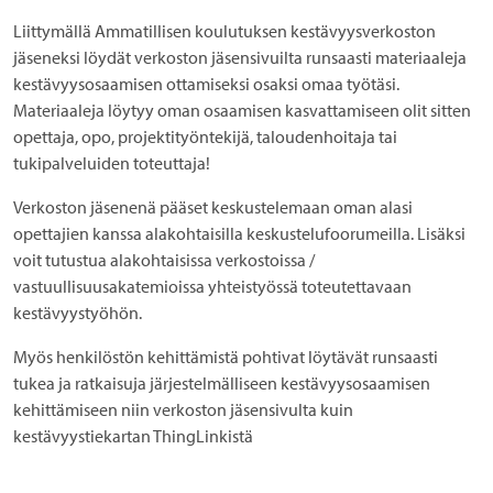
Liittymällä Ammatillisen koulutuksen kestävyysverkoston
jäseneksi löydät verkoston jäsensivuilta runsaasti materiaaleja
kestävyysosaamisen ottamiseksi osaksi omaa työtäsi.
Materiaaleja löytyy oman osaamisen kasvattamiseen olit sitten
opettaja, opo, projektityöntekijä, taloudenhoitaja tai
tukipalveluiden toteuttaja!
Verkoston jäsenenä pääset keskustelemaan oman alasi
opettajien kanssa alakohtaisilla keskustelufoorumeilla. Lisäksi
voit tutustua alakohtaisissa verkostoissa /
vastuullisuusakatemioissa yhteistyössä toteutettavaan
kestävyystyöhön.
Myös henkilöstön kehittämistä pohtivat löytävät runsaasti
tukea ja ratkaisuja järjestelmälliseen kestävyysosaamisen
kehittämiseen niin verkoston jäsensivulta kuin
kestävyystiekartan ThingLinkistä