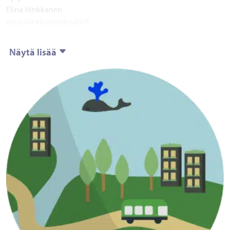
Elina Hinkkanen
elina.hinkkanen@sykli.fi
Näytä lisää