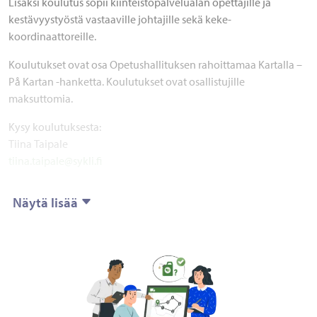
Lisäksi koulutus sopii kiinteistöpalvelualan opettajille ja
kestävyystyöstä vastaaville johtajille sekä keke-
koordinaattoreille.
Koulutukset ovat osa Opetushallituksen rahoittamaa Kartalla –
På Kartan -hanketta. Koulutukset ovat osallistujille
maksuttomia.
Kysy koulutuksesta:
Tiina Taipale
tiina.taipale@sykli.fi
Näytä lisää