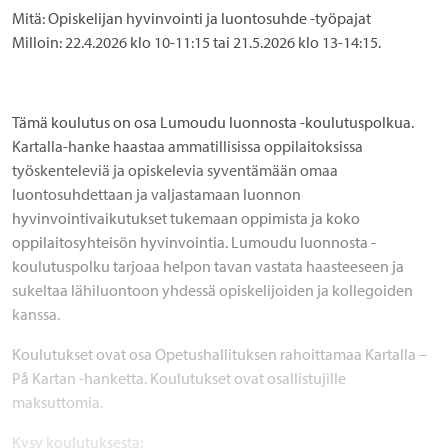
Mitä:
Opiskelijan hyvinvointi ja luontosuhde -työpajat
Milloin:
22.4.2026 klo 10-11:15
tai
21.5.2026 klo 13-14:15.
Tämä koulutus on osa
Lumoudu luonnosta -koulutuspolkua
.
Kartalla-hanke haastaa ammatillisissa oppilaitoksissa
työskenteleviä ja opiskelevia syventämään omaa
luontosuhdettaan ja valjastamaan luonnon
hyvinvointivaikutukset tukemaan oppimista ja koko
oppilaitosyhteisön hyvinvointia. Lumoudu luonnosta -
koulutuspolku tarjoaa helpon tavan vastata haasteeseen ja
sukeltaa lähiluontoon yhdessä opiskelijoiden ja kollegoiden
kanssa.
Koulutukset ovat osa Opetushallituksen rahoittamaa Kartalla –
På Kartan -hanketta. Koulutukset ovat osallistujille
maksuttomia.
Kysy koulutuksesta: