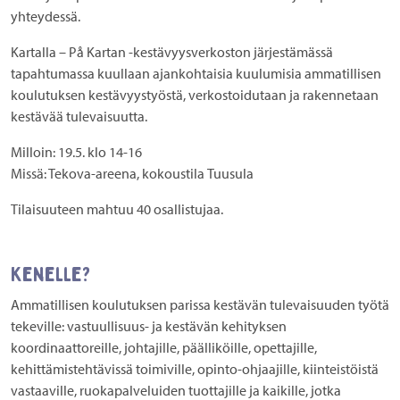
yhteydessä.
Kartalla – På Kartan -kestävyysverkoston järjestämässä
tapahtumassa kuullaan ajankohtaisia kuulumisia ammatillisen
koulutuksen kestävyystyöstä, verkostoidutaan ja rakennetaan
kestävää tulevaisuutta.
Milloin:
19.5. klo 14-16
Missä:
Tekova-areena, kokoustila Tuusula
Tilaisuuteen mahtuu 40 osallistujaa.
Kenelle?
Ammatillisen koulutuksen parissa kestävän tulevaisuuden työtä
tekeville: vastuullisuus- ja kestävän kehityksen
koordinaattoreille, johtajille, päälliköille, opettajille,
kehittämistehtävissä toimiville, opinto-ohjaajille, kiinteistöistä
vastaaville, ruokapalveluiden tuottajille ja kaikille, jotka