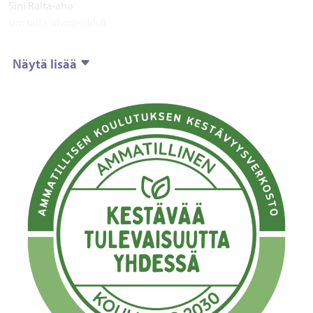
Sini Raita-aho
sini.raita-aho@sykli.fi
Näytä lisää