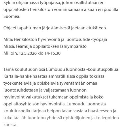
Syklin ohjaamassa työpajassa, johon osallistutaan eri
oppilaitosten henkilöstön voimin samaan aikaan eri puolilla
Suomea.
Ohjeet tapahtuman järjestämisestä jaetaan etukäteen.
Mitä:
Henkilöstön hyvinvointi ja luontosuhde -työpaja
Missä:
Teams ja oppilaitoksen lähiympäristö
Milloin:
12.5.2026 klo 14-15.30
Tämä koulutus on osa
Lumoudu luonnosta -koulutuspolkua
.
Kartalla-hanke haastaa ammatillisissa oppilaitoksissa
työskenteleviä ja opiskelevia syventämään omaa
luontosuhdettaan ja valjastamaan luonnon
hyvinvointivaikutukset tukemaan oppimista ja koko
oppilaitosyhteisön hyvinvointia. Lumoudu luonnosta -
koulutuspolku tarjoaa helpon tavan vastata haasteeseen ja
sukeltaa lähiluontoon yhdessä opiskelijoiden ja kollegoiden
kanssa.