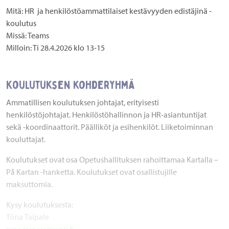
Mitä:
HR ja henkilöstöammattilaiset kestävyyden edistäjinä -
koulutus
Missä:
Teams
Milloin:
Ti 28.4.2026 klo 13-15
Koulutuksen kohderyhmä
Ammatillisen koulutuksen johtajat, erityisesti
henkilöstöjohtajat. Henkilöstöhallinnon ja HR-asiantuntijat
sekä -koordinaattorit. Päälliköt ja esihenkilöt. Liiketoiminnan
kouluttajat.
Koulutukset ovat osa Opetushallituksen rahoittamaa Kartalla –
På Kartan -hanketta. Koulutukset ovat osallistujille
maksuttomia.
Kysy koulutuksesta:
Tiina Taipale
tiina.taipale@sykli.fi