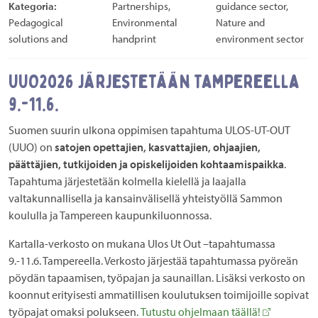
Kategoria:
Partnerships,
guidance sector,
Pedagogical
Environmental
Nature and
solutions and
handprint
environment sector
UUO2026 järjestetään Tampereella
9.-11.6.
Suomen suurin ulkona oppimisen tapahtuma ULOS-UT-OUT
(UUO) on
satojen opettajien, kasvattajien, ohjaajien,
päättäjien, tutkijoiden ja opiskelijoiden kohtaamispaikka
.
Tapahtuma järjestetään kolmella kielellä ja laajalla
valtakunnallisella ja kansainvälisellä yhteistyöllä Sammon
koululla ja Tampereen kaupunkiluonnossa.
Kartalla-verkosto on mukana Ulos Ut Out –tapahtumassa
9.-11.6. Tampereella. Verkosto järjestää tapahtumassa pyöreän
pöydän tapaamisen, työpajan ja saunaillan. Lisäksi verkosto on
koonnut erityisesti ammatillisen koulutuksen toimijoille sopivat
työpajat omaksi polukseen.
Tutustu ohjelmaan täällä!