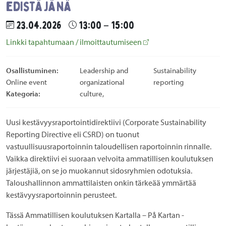
edistäjänä
23.04.2026
13:00 – 15:00
Linkki tapahtumaan / ilmoittautumiseen
Osallistuminen:
Leadership and
Sustainability
Online event
organizational
reporting
Kategoria:
culture,
Uusi kestävyysraportointidirektiivi (Corporate Sustainability
Reporting Directive eli CSRD) on tuonut
vastuullisuusraportoinnin taloudellisen raportoinnin rinnalle.
Vaikka direktiivi ei suoraan velvoita ammatillisen koulutuksen
järjestäjiä, on se jo muokannut sidosryhmien odotuksia.
Taloushallinnon ammattilaisten onkin tärkeää ymmärtää
kestävyysraportoinnin perusteet.
Tässä Ammatillisen koulutuksen Kartalla – På Kartan -