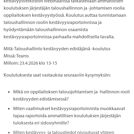
kestävyysverkoston webinaarissa tarkastellaan ammatillisen
koulutuksen järjestäjän taloushallinnon ja -johtamisen roolia
oppilaitoksen kestävyystyössä. Koulutus auttaa tunnistamaan
taloushallinnon roolin kestävyysraportoinnissa ja
hyödyntämään taloushallinnon osaamista
kestävyysraportoinnissa parhaalla mahdollisella tavalla.
Mitä:
Taloushallinto kestävyyden edistäjänä -koulutus
Missä:
Teams
Milloin:
23.4.2026 klo 13-15
Koulutuksesta saat vastauksia seuraaviin kysymyksiin:
Mikä on oppilaitoksen talousjohtamisen ja -hallinnon rooli
kestävyyden edistämisessä?
Miten vaatimukset kestävyysraportoinnista muokkaavat
tapaa raportoida ammatillisen koulutuksen järjestäjän
tuloksesta eri sidosryhmille?
Miten kestävyys- ja taloustiedot nivoutuvat yhteen