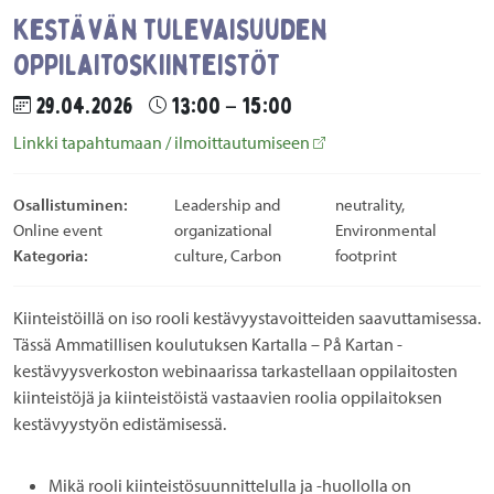
Kestävän tulevaisuuden
oppilaitoskiinteistöt
29.04.2026
13:00 – 15:00
Linkki tapahtumaan / ilmoittautumiseen
Osallistuminen:
Leadership and
neutrality,
Online event
organizational
Environmental
Kategoria:
culture, Carbon
footprint
Kiinteistöillä on iso rooli kestävyystavoitteiden saavuttamisessa.
Tässä Ammatillisen koulutuksen Kartalla – På Kartan -
kestävyysverkoston webinaarissa tarkastellaan oppilaitosten
kiinteistöjä ja kiinteistöistä vastaavien roolia oppilaitoksen
kestävyystyön edistämisessä.
Mikä rooli kiinteistösuunnittelulla ja -huollolla on