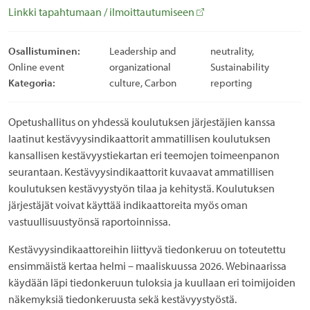
Linkki tapahtumaan / ilmoittautumiseen
Osallistuminen:
Leadership and
neutrality,
Online event
organizational
Sustainability
Kategoria:
culture, Carbon
reporting
Opetushallitus on yhdessä koulutuksen järjestäjien kanssa
laatinut kestävyysindikaattorit ammatillisen koulutuksen
kansallisen kestävyystiekartan eri teemojen toimeenpanon
seurantaan. Kestävyysindikaattorit kuvaavat ammatillisen
koulutuksen kestävyystyön tilaa ja kehitystä. Koulutuksen
järjestäjät voivat käyttää indikaattoreita myös oman
vastuullisuustyönsä raportoinnissa.
Kestävyysindikaattoreihin liittyvä tiedonkeruu on toteutettu
ensimmäistä kertaa helmi – maaliskuussa 2026. Webinaarissa
käydään läpi tiedonkeruun tuloksia ja kuullaan eri toimijoiden
näkemyksiä tiedonkeruusta sekä kestävyystyöstä.