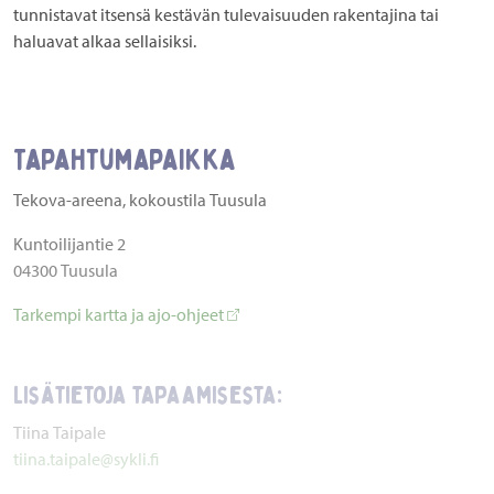
tunnistavat itsensä kestävän tulevaisuuden rakentajina tai
haluavat alkaa sellaisiksi.
Tapahtumapaikka
Tekova-areena, kokoustila Tuusula
Kuntoilijantie 2
04300 Tuusula
Tarkempi kartta ja ajo-ohjeet
Lisätietoja tapaamisesta:
Tiina Taipale
tiina.taipale@sykli.fi