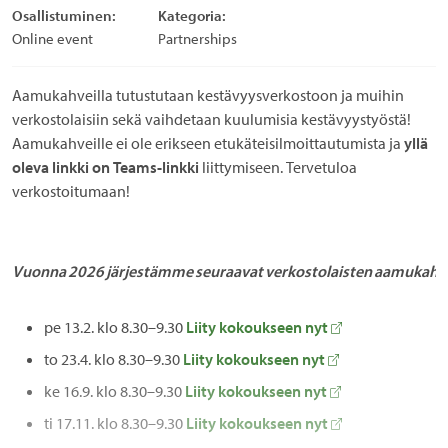
Osallistuminen:
Kategoria:
Online event
Partnerships
Aamukahveilla tutustutaan kestävyysverkostoon ja muihin
verkostolaisiin sekä vaihdetaan kuulumisia kestävyystyöstä!
Aamukahveille ei ole erikseen etukäteisilmoittautumista ja
yllä
oleva linkki on Teams-linkki
liittymiseen. Tervetuloa
verkostoitumaan!
Vuonna 2026 järjestämme
seuraavat
verkostolaisten
aamukahvi
pe 13.2. klo 8.30–9.30
Liity kokoukseen nyt
to 23.4. klo 8.30–9.30
Liity kokoukseen nyt
ke 16.9. klo 8.30–9.30
Liity kokoukseen nyt
ti 17.11. klo 8.30–9.30
Liity kokoukseen nyt