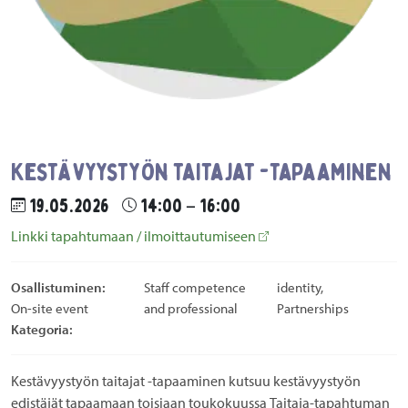
Kestävyystyön taitajat -tapaaminen
19.05.2026
14:00 – 16:00
Linkki tapahtumaan / ilmoittautumiseen
Osallistuminen:
Staff competence
identity,
On-site event
and professional
Partnerships
Kategoria:
Kestävyystyön taitajat -tapaaminen kutsuu kestävyystyön
edistäjät tapaamaan toisiaan toukokuussa Taitaja-tapahtuman