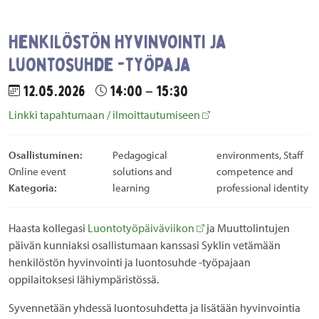
Henkilöstön hyvinvointi ja
luontosuhde -työpaja
12.05.2026
14:00 – 15:30
Linkki tapahtumaan / ilmoittautumiseen
Osallistuminen:
Pedagogical
environments, Staff
Online event
solutions and
competence and
Kategoria:
learning
professional identity
Haasta kollegasi
Luontotyöpäiväviikon
ja Muuttolintujen
päivän kunniaksi osallistumaan kanssasi Syklin vetämään
henkilöstön hyvinvointi ja luontosuhde -työpajaan
oppilaitoksesi lähiympäristössä
.
Syvennetään yhdessä luontosuhdetta ja lisätään hyvinvointia