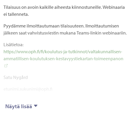
Tilaisuus on avoin kaikille aiheesta kiinnostuneille. Webinaaria
ei tallenneta.
Pyydämme ilmoittautumaan tilaisuuteen. Ilmoittautumisen
jälkeen saat vahvistusviestin mukana Teams-linkin webinaariin.
Lisätietoa:
https://www.oph.fi/fi/koulutus-ja-tutkinnot/valtakunnallisen-
ammatillisen-koulutuksen-kestavyystiekartan-toimeenpanon
Satu Nygård
etunimi.sukunimi@oph.fi
Näytä lisää