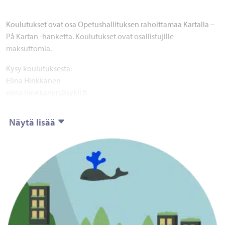
Koulutukset ovat osa Opetushallituksen rahoittamaa Kartalla –
På Kartan -hanketta. Koulutukset ovat osallistujille
maksuttomia.
Kysy koulutuksesta:
Elina Hinkkanen
elina.hinkkanen@sykli.fi
Näytä lisää