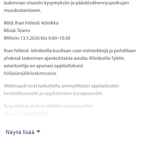
laskennan visaisiin kysymyksiin ja päästövähennyspolkujen
muodostamiseen.
Mitä:
Ihan hiilenä -klinikka
Missä:
Teams
Milloin:
13.5.2026 klo 9.00–10.30
Ihan hiilenä -klinikoilla kuullaan case-esimerkkejä ja pohditaan
yhdessä laskennan ajankohtaisia asioita. Klinikoilla Syklin
asiantuntija on apunasi oppilaitoksesi
hiilijalanjälkilaskennassa.
Webinaarit ovat tarkoitettu ammatillisten oppilaitosten
henkilökunnalle ja oppilaitosten kumppaneille.
Kysy lisää ja ehdota sisältöä webinaareihin:
sini.raita-aho@sykli.fi
Näytä lisää