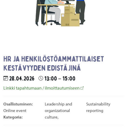
HR ja henkilöstöammattilaiset
kestävyyden edistäjinä
28.04.2026
13:00 – 15:00
Linkki tapahtumaan / ilmoittautumiseen
Osallistuminen:
Leadership and
Sustainability
Online event
organizational
reporting
Kategoria:
culture,