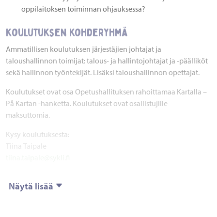
oppilaitoksen toiminnan ohjauksessa?
Koulutuksen kohderyhmä
Ammatillisen koulutuksen järjestäjien johtajat ja
taloushallinnon toimijat: talous- ja hallintojohtajat ja -päälliköt
sekä hallinnon työntekijät. Lisäksi taloushallinnon opettajat.
Koulutukset ovat osa Opetushallituksen rahoittamaa Kartalla –
På Kartan -hanketta. Koulutukset ovat osallistujille
maksuttomia.
Kysy koulutuksesta:
Tiina Taipale
tiina.taipale@sykli.fi
Näytä lisää