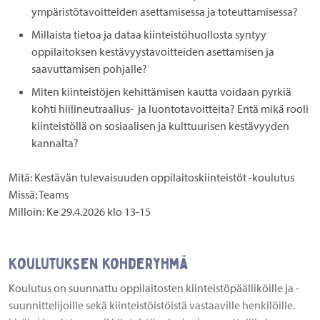
ympäristötavoitteiden asettamisessa ja toteuttamisessa?
Millaista tietoa ja dataa kiinteistöhuollosta syntyy
oppilaitoksen kestävyystavoitteiden asettamisen ja
saavuttamisen pohjalle?
Miten kiinteistöjen kehittämisen kautta voidaan pyrkiä
kohti hiilineutraalius- ja luontotavoitteita? Entä mikä rooli
kiinteistöllä on sosiaalisen ja kulttuurisen kestävyyden
kannalta?
Mitä:
Kestävän tulevaisuuden oppilaitoskiinteistöt -koulutus
Missä:
Teams
Milloin:
Ke 29.4.2026 klo 13-15
Koulutuksen kohderyhmä
Koulutus on suunnattu oppilaitosten kiinteistöpäälliköille ja -
suunnittelijoille sekä kiinteistöistöistä vastaaville henkilöille.