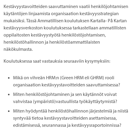
Kestävyystavoitteiden saavuttaminen vaatii henkilöjohtamisen
käytäntöjen linjaamista organisaation kestävyysstrategian
mukaisiksi. Tässä Ammatillisen koulutuksen Kartalla- På Kartan
kestävyysverkoston koulutuksessa tarkastellaan ammatillisten
oppilaitosten kestävyystyötä henkilöstöjohtamisen,
henkilöstöhallinnon ja henkilöstöammattilaisten
näkökulmasta.
Koulutuksessa saat vastauksia seuraaviin kysymyksiin:
Mikä on vihreän HRM:n (Green HRM eli GHRM) rooli
organisaation kestävyystavoitteiden saavuttamisessa?
Miten henkilöstöjohtaminen ja sen käytännöt voivat
vahvistaa (ympäristö)vastuullista työkäyttäytymistä?
Miten hyödyntää henkilöstöhallinnon järjestelmiä ja niistä
syntyvää tietoa kestävyystavoitteiden asettamisessa,
edistämisessä, seurannassa ja kestävyysraportoinnissa?