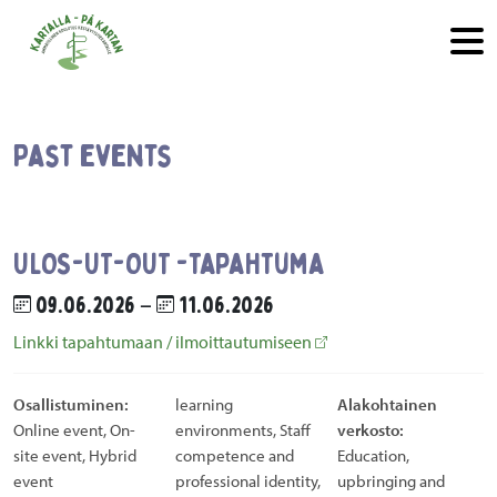
Skip to main content
Past events
ULOS-UT-OUT -tapahtuma
09.06.2026 –
11.06.2026
Linkki tapahtumaan / ilmoittautumiseen
Osallistuminen:
learning
Alakohtainen
Online event, On-
environments, Staff
verkosto:
site event, Hybrid
competence and
Education,
event
professional identity,
upbringing and