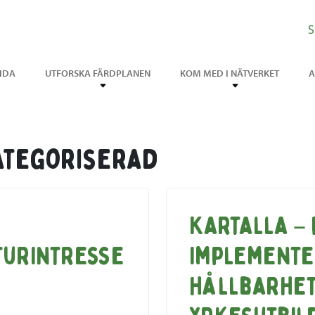
S
IDA
UTFORSKA FÄRDPLANEN
KOM MED I NÄTVERKET
A
ategoriserad
a
Kartalla –
turintresse
implement
hållbarhe