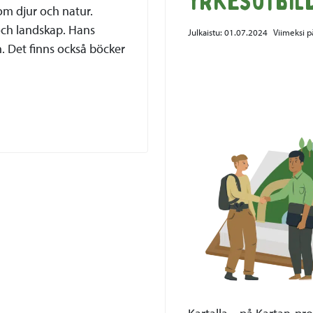
yrkesutbil
om djur och natur.
och landskap. Hans
Julkaistu:
01.07.2024
Viimeksi p
n. Det finns också böcker