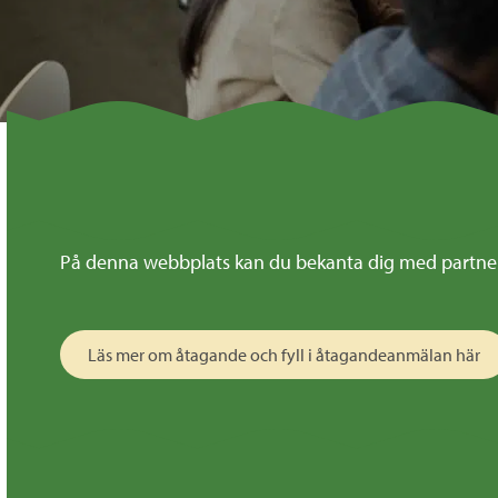
På denna webbplats kan du bekanta dig med partnero
Läs mer om åtagande och fyll i åtagandeanmälan här