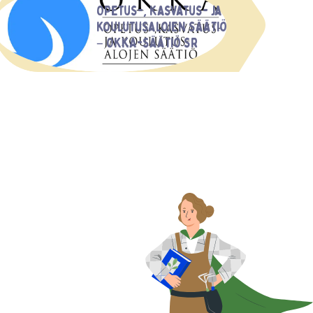
Opetus-, kasvatus- ja
koulutusalojen säätiö
– OKKA-säätiö sr