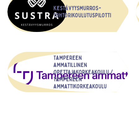
Kestävyysmurros-
tohtorikoulutuspilotti
Tampereen
ammatillinen
opettajakorkeakoulu /
Tampereen
ammattikorkeakoulu