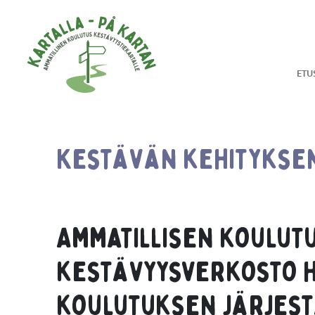
Hyppää sisältöön
ETU
Kestävän kehityksen 
Ammatillisen koulut
kestävyysverkosto h
koulutuksen järjest