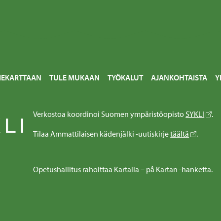
IEKARTTAAN
TULE MUKAAN
TYÖKALUT
AJANKOHTAISTA
Y
Verkostoa koordinoi Suomen ympäristöopisto
SYKLI
.
Tilaa Ammattilaisen kädenjälki -uutiskirje
täältä
.
Opetushallitus rahoittaa Kartalla – på Kartan -hanketta.