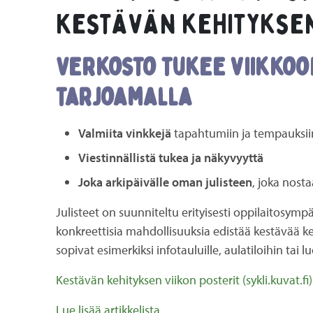
Kestävän kehityksen
Verkosto tukee viikkoo
tarjoamalla
Valmiita vinkkejä
tapahtumiin ja tempauksii
Viestinnällistä tukea ja näkyvyyttä
Joka arkipäivälle oman julisteen
, joka nost
Julisteet on suunniteltu erityisesti oppilaitosymp
konkreettisia mahdollisuuksia edistää kestävää keh
sopivat esimerkiksi infotauluille, aulatiloihin tai lu
Kestävän kehityksen viikon posterit (sykli.kuvat.fi)
Lue lisää artikkelista