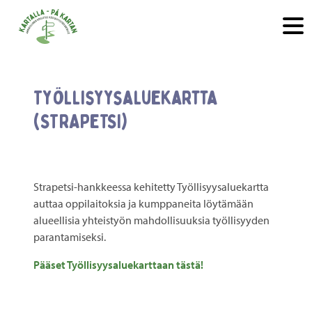
Hyppää sisältöön
Työllisyysaluekartta
(STRAPETSI)
Strapetsi-hankkeessa kehitetty Työllisyysaluekartta
auttaa oppilaitoksia ja kumppaneita löytämään
alueellisia yhteistyön mahdollisuuksia työllisyyden
parantamiseksi.
Pääset Työllisyysaluekarttaan tästä!