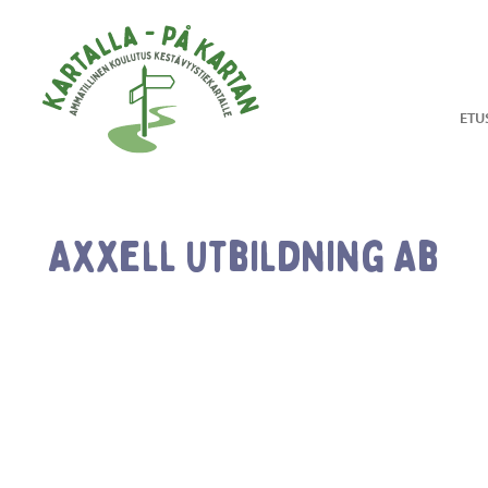
Hyppää sisältöön
ETU
Axxell Utbildning Ab