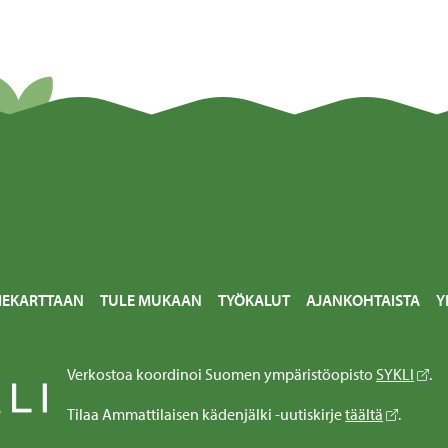
IEKARTTAAN
TULE MUKAAN
TYÖKALUT
AJANKOHTAISTA
Y
Verkostoa koordinoi Suomen ympäristöopisto
SYKLI
.
Tilaa Ammattilaisen kädenjälki -uutiskirje
täältä
.