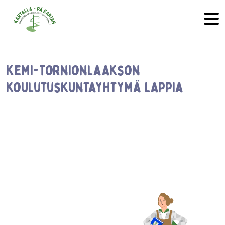
Hyppää sisältöön
Kemi-Tornionlaakson
koulutuskuntayhtymä Lappia