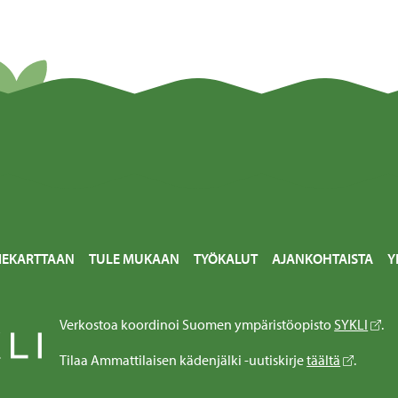
IEKARTTAAN
TULE MUKAAN
TYÖKALUT
AJANKOHTAISTA
Y
Verkostoa koordinoi Suomen ympäristöopisto
SYKLI
.
Tilaa Ammattilaisen kädenjälki -uutiskirje
täältä
.