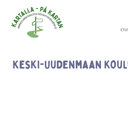
Hyppää sisältöön
ETU
Keski-Uudenmaan kou