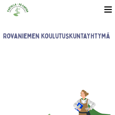
Hyppää sisältöön
Rovaniemen koulutuskuntayhtymä