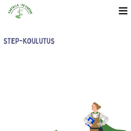
Hyppää sisältöön
STEP-koulutus