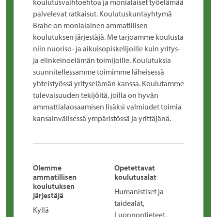
koulutusvaihtoehtoa ja monialaiset työelämää
palvelevat ratkaisut. Koulutuskuntayhtymä
Brahe on monialainen ammatillisen
koulutuksen järjestäjä. Me tarjoamme koulusta
niin nuoriso- ja aikuisopiskelijoille kuin yritys-
ja elinkeinoelämän toimijoille. Koulutuksia
suunnitellessamme toimimme läheisessä
yhteistyössä yrityselämän kanssa. Koulutamme
tulevaisuuden tekijöitä, joilla on hyvän
ammattialaosaamisen lisäksi valmiudet toimia
kansainvälisessä ympäristössä ja yrittäjänä.
Olemme
Opetettavat
ammatillisen
koulutusalat
koulutuksen
Humanistiset ja
järjestäjä
taidealat,
Kyllä
Luonnontieteet,