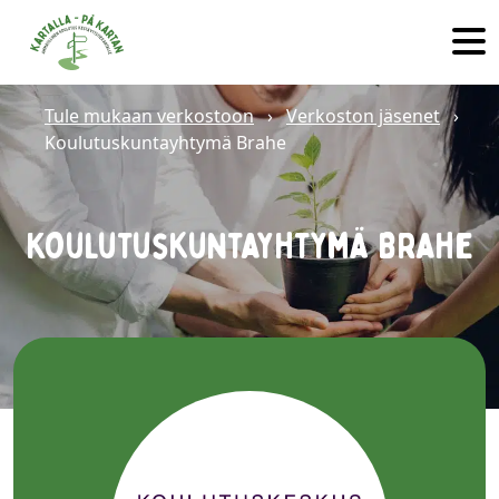
Hyppää sisältöön
Tule mukaan verkostoon
›
Verkoston jäsenet
›
Koulutuskuntayhtymä Brahe
Koulutuskuntayhtymä Brahe