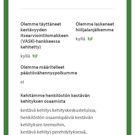
Olemme täyttäneet
Olemme laskeneet
kestävyyden
hiilijalanjälkemme
itsearviointilomakkeen
kyllä
(VASKI-hankkeessa
kehitetty)
kyllä
Olemme määritelleet
päästövähennyspolkumme
ei
Kehitämme henkilöstön kestävän
kehityksen osaamista
kestävä kehitys kehityskeskusteluissa,
henkilöstön osaamispäiviä kestävän
kehityksen teemoihin,
kestävä kehitys perehdytyksessä,