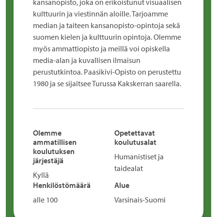
kansanopisto, joka on erikoistunut visuaalisen
kulttuurin ja viestinnän aloille. Tarjoamme
median ja taiteen kansanopisto-opintoja sekä
suomen kielen ja kulttuurin opintoja. Olemme
myös ammattiopisto ja meillä voi opiskella
media-alan ja kuvallisen ilmaisun
perustutkintoa. Paasikivi-Opisto on perustettu
1980 ja se sijaitsee Turussa Kakskerran saarella.
Olemme
Opetettavat
ammatillisen
koulutusalat
koulutuksen
Humanistiset ja
järjestäjä
taidealat
Kyllä
Henkilöstömäärä
Alue
alle 100
Varsinais-Suomi