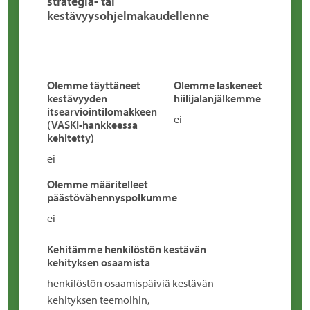
strategia- tai
kestävyysohjelmakaudellenne
Olemme täyttäneet
Olemme laskeneet
kestävyyden
hiilijalanjälkemme
itsearviointilomakkeen
ei
(VASKI-hankkeessa
kehitetty)
ei
Olemme määritelleet
päästövähennyspolkumme
ei
Kehitämme henkilöstön kestävän
kehityksen osaamista
henkilöstön osaamispäiviä kestävän
kehityksen teemoihin,