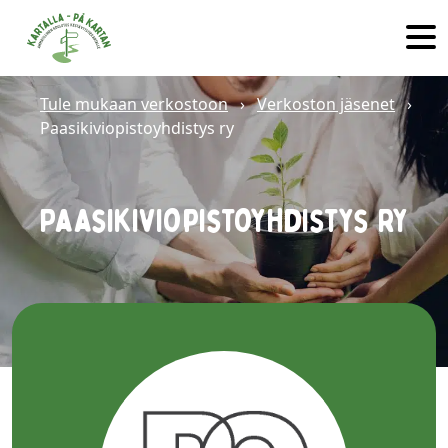
Hyppää sisältöön
Tule mukaan verkostoon
›
Verkoston jäsenet
›
Paasikiviopistoyhdistys ry
Paasikiviopistoyhdistys ry