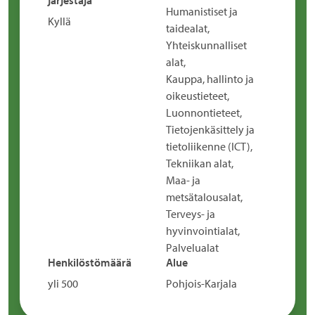
järjestäjä
Humanistiset ja
Kyllä
taidealat,
Yhteiskunnalliset
alat,
Kauppa, hallinto ja
oikeustieteet,
Luonnontieteet,
Tietojenkäsittely ja
tietoliikenne (ICT),
Tekniikan alat,
Maa- ja
metsätalousalat,
Terveys- ja
hyvinvointialat,
Palvelualat
Henkilöstömäärä
Alue
yli 500
Pohjois-Karjala