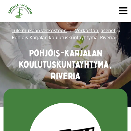
Hyppää sisältöön
Tule mukaan verkostoon
›
Verkoston jäsenet
›
Pohjois-Karjalan koulutuskuntayhtymä, Riveria
Pohjois-Karjalan
koulutuskuntayhtymä,
Riveria