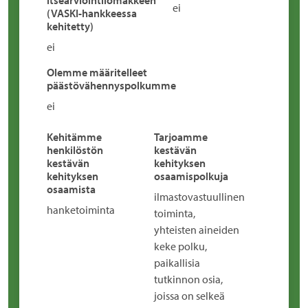
itsearviointilomakkeen
ei
(VASKI-hankkeessa
kehitetty)
ei
Olemme määritelleet
päästövähennyspolkumme
ei
Kehitämme
Tarjoamme
henkilöstön
kestävän
kestävän
kehityksen
kehityksen
osaamispolkuja
osaamista
ilmastovastuullinen
hanketoiminta
toiminta,
yhteisten aineiden
keke polku,
paikallisia
tutkinnon osia,
joissa on selkeä