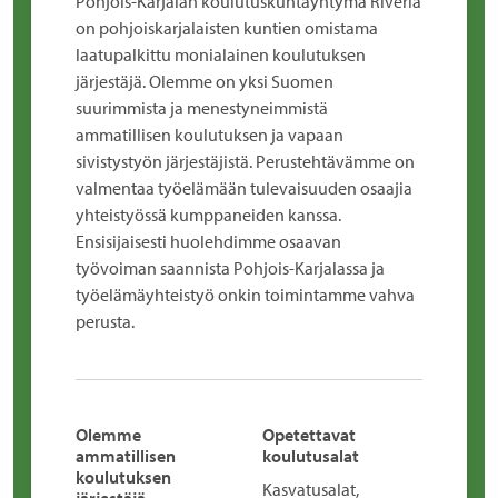
Pohjois-Karjalan koulutuskuntayhtymä Riveria
on pohjoiskarjalaisten kuntien omistama
laatupalkittu monialainen koulutuksen
järjestäjä. Olemme on yksi Suomen
suurimmista ja menestyneimmistä
ammatillisen koulutuksen ja vapaan
sivistystyön järjestäjistä. Perustehtävämme on
valmentaa työelämään tulevaisuuden osaajia
yhteistyössä kumppaneiden kanssa.
Ensisijaisesti huolehdimme osaavan
työvoiman saannista Pohjois-Karjalassa ja
työelämäyhteistyö onkin toimintamme vahva
perusta.
Olemme
Opetettavat
ammatillisen
koulutusalat
koulutuksen
Kasvatusalat,