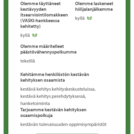
Olemme täyttäneet
Olemme laskeneet
kestävyyden
hiilijalanjälkemme
itsearviointilomakkeen
kyllä
(VASKI-hankkeessa
kehitetty)
kyllä
Olemme määritelleet
päästövähennyspolkumme
tekeillä
Kehitämme henkilöstön kestävän
kehityksen osaamista
kestävä kehitys kehityskeskusteluissa,
kestävä kehitys perehdytyksessä,
hanketoiminta
Tarjoamme kestävän kehityksen
osaamispolkuja
kestävän tulevaisuuden oppimisympäristöt