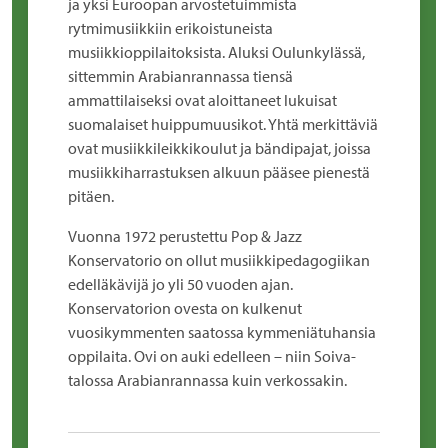
ja yksi Euroopan arvostetuimmista
rytmimusiikkiin erikoistuneista
musiikkioppilaitoksista. Aluksi Oulunkylässä,
sittemmin Arabianrannassa tiensä
ammattilaiseksi ovat aloittaneet lukuisat
suomalaiset huippumuusikot. Yhtä merkittäviä
ovat musiikkileikkikoulut ja bändipajat, joissa
musiikkiharrastuksen alkuun pääsee pienestä
pitäen.
Vuonna 1972 perustettu Pop & Jazz
Konservatorio on ollut musiikkipedagogiikan
edelläkävijä jo yli 50 vuoden ajan.
Konservatorion ovesta on kulkenut
vuosikymmenten saatossa kymmeniätuhansia
oppilaita. Ovi on auki edelleen – niin Soiva-
talossa Arabianrannassa kuin verkossakin.