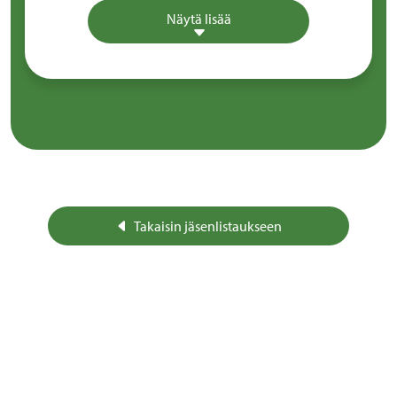
Näytä lisää
Takaisin jäsenlistaukseen