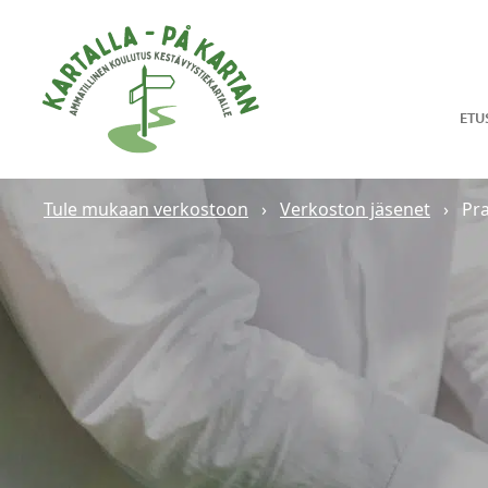
Hyppää sisältöön
ETU
Tule mukaan verkostoon
›
Verkoston jäsenet
›
Pr