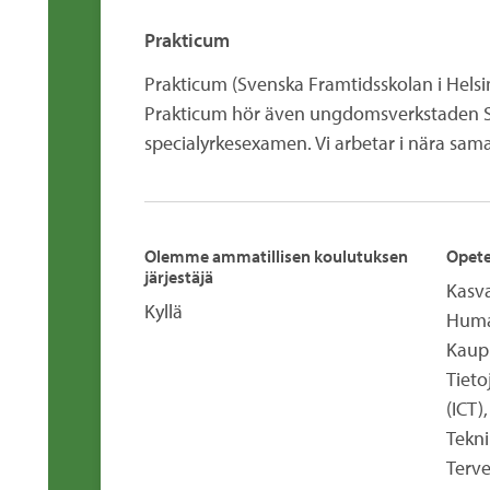
Prakticum
Prakticum (Svenska Framtidsskolan i Helsin
Prakticum hör även ungdomsverkstaden Sv
specialyrkesexamen. Vi arbetar i nära sama
Olemme ammatillisen koulutuksen
Opete
järjestäjä
Kasva
Kyllä
Human
Kaupp
Tieto
(ICT),
Tekni
Terve