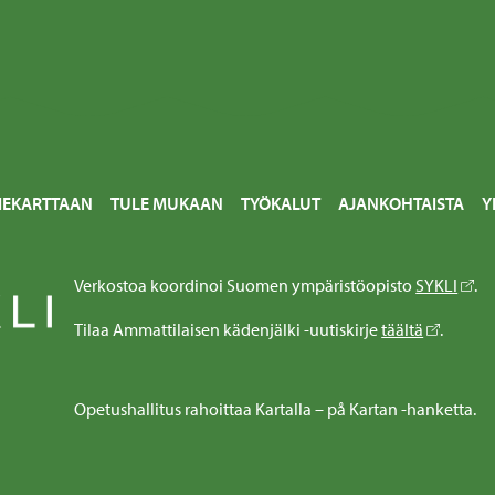
IEKARTTAAN
TULE MUKAAN
TYÖKALUT
AJANKOHTAISTA
Y
Verkostoa koordinoi Suomen ympäristöopisto
SYKLI
.
Tilaa Ammattilaisen kädenjälki -uutiskirje
täältä
.
Opetushallitus rahoittaa Kartalla – på Kartan -hanketta.