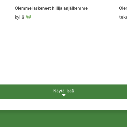
Olemme laskeneet hiilijalanjälkemme
Ole
kyllä
teke
Näytä lisää