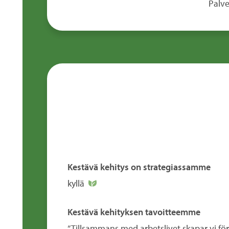
Palve
Kestävä kehitys on strategiassamme
kyllä
Kestävä kehityksen tavoitteemme
“Tillsammans med arbetslivet skapar vi för