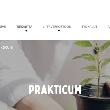
SIVU
TIEKARTTA
LIITY VERKOSTOON
TYÖKALUT
A
akticum
Prakticum