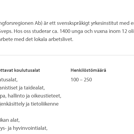
gforsregionen Ab) är ett svenskspråkigt yrkesinstitut med en
eps. Hos oss studerar ca. 1400 unga och vuxna inom 12 ol
rbete med det lokala arbetslivet.
ttavat koulutusalat
Henkilöstömäärä
tusalat,
100 – 250
istiset ja taidealat,
a, hallinto ja oikeustieteet,
jenkäsittely ja tietoliikenne
ikan alat,
ys- ja hyvinvointialat,