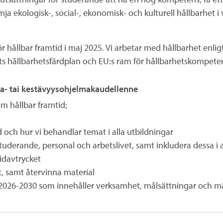
mja ekologisk-, social-, ekonomisk- och kulturell hållbarhet 
ör hållbar framtid i maj 2025. Vi arbetar med hållbarhet enligt
ets hållbarhetsfärdplan och EU:s ram för hållbarhetskompe
gia- tai kestävyysohjelmakaudellenne
m hållbar framtid;
id och hur vi behandlar temat i alla utbildningar
tuderande, personal och arbetslivet, samt inkludera dessa i 
idavtrycket
t, samt återvinna material
d 2026-2030 som innehåller verksamhet, målsättningar och m