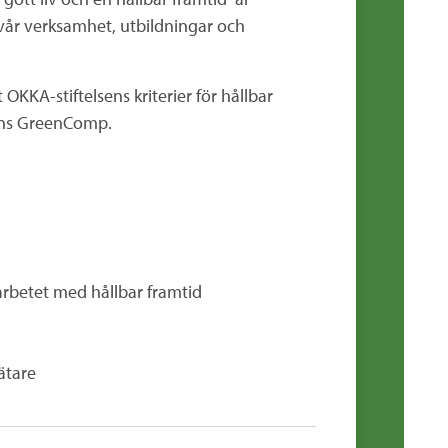
i vår verksamhet, utbildningar och
 OKKA-stiftelsens kriterier för hållbar
tens GreenComp.
arbetet med hållbar framtid
ätare