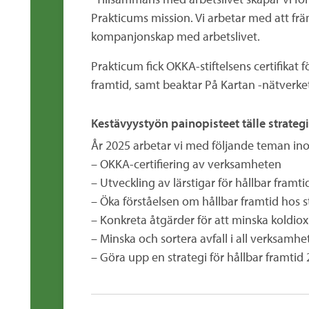
Prakticums mission. Vi arbetar med att frä
kompanjonskap med arbetslivet.
Prakticum fick OKKA-stiftelsens certifikat f
framtid, samt beaktar På Kartan -nätverk
Kestävyystyön painopisteet tälle strate
År 2025 arbetar vi med följande teman ino
– OKKA-certifiering av verksamheten
– Utveckling av lärstigar för hållbar framt
– Öka förståelsen om hållbar framtid hos s
– Konkreta åtgärder för att minska koldiox
– Minska och sortera avfall i all verksamhe
– Göra upp en strategi för hållbar framti