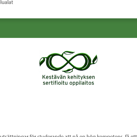
lualat
utsättningar för studerande att nå en hög kompetens, få ett g