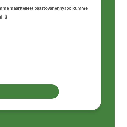
mme määritelleet päästövähennyspolkumme
illä