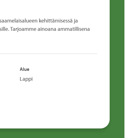
 saamelaisalueen kehittämisessä ja
uisille. Tarjoamme ainoana ammatillisena
Alue
Lappi