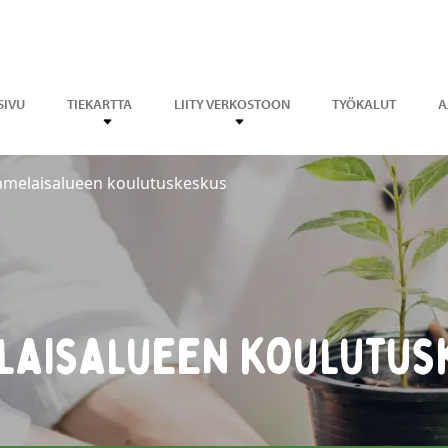
SIVU
TIEKARTTA
LIITY VERKOSTOON
TYÖKALUT
A
amelaisalueen koulutuskeskus
laisalueen koulutus