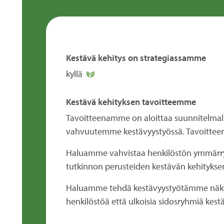
Kestävä kehitys on strategiassamme
kyllä
Kestävä kehityksen tavoitteemme
Tavoitteenamme on aloittaa suunnitelma
vahvuutemme kestävyystyössä. Tavoitteen
Haluamme vahvistaa henkilöstön ymmärrys
tutkinnon perusteiden kestävän kehitykse
Haluamme tehdä kestävyystyötämme näkyvämm
henkilöstöä että ulkoisia sidosryhmiä kes