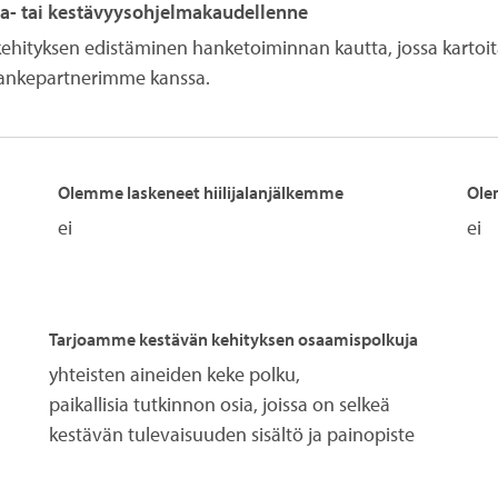
gia- tai kestävyysohjelmakaudellenne
ehityksen edistäminen hanketoiminnan kautta, jossa karto
ankepartnerimme kanssa.
Olemme laskeneet hiilijalanjälkemme
Ole
ei
ei
Tarjoamme kestävän kehityksen osaamispolkuja
yhteisten aineiden keke polku,
paikallisia tutkinnon osia, joissa on selkeä
kestävän tulevaisuuden sisältö ja painopiste