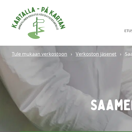
Hyppää sisältöön
ETU
Tule mukaan verkostoon
›
Verkoston jäsenet
›
Sa
Saame