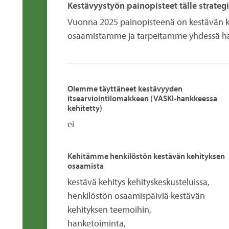
Kestävyystyön painopisteet tälle strate
Vuonna 2025 painopisteenä on kestävän k
osaamistamme ja tarpeitamme yhdessä h
Olemme täyttäneet kestävyyden
itsearviointilomakkeen (VASKI-hankkeessa
kehitetty)
ei
Kehitämme henkilöstön kestävän kehityksen
osaamista
kestävä kehitys kehityskeskusteluissa,
henkilöstön osaamispäiviä kestävän
kehityksen teemoihin,
hanketoiminta,