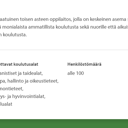
atuinen toisen asteen oppilaitos, jolla on keskeinen asema
ää monialaista ammatillista koulutusta sekä nuorille että aik
n koulutusta.
ttavat koulutusalat
Henkilöstömäärä
istiset ja taidealat,
alle 100
a, hallinto ja oikeustieteet,
nontieteet,
ys- ja hyvinvointialat,
lualat