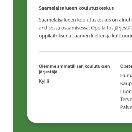
Saamelaisalueen koulutuskeskus
Saamelaisalueen koulutuskeskus on ainutla
arktisessa osaamisessa. Oppilaitos järjest
oppilaitoksena saamen kielten ja kulttuuri
Olemme ammatillisen koulutuksen
Opete
järjestäjä
Human
Kyllä
Kaupp
Luon
Terve
Palve