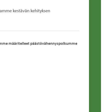
itamme kestävän kehityksen
mme määritelleet päästövähennyspolkumme