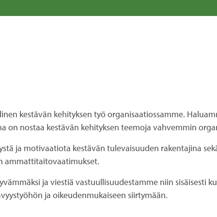
llinen kestävän kehityksen työ organisaatiossamme. Halua
a on nostaa kestävän kehityksen teemoja vahvemmin organ
tä ja motivaatiota kestävän tulevaisuuden rakentajina s
n ammattitaitovaatimukset.
äksi ja viestiä vastuullisuudestamme niin sisäisesti kuin 
tävyystyöhön ja oikeudenmukaiseen siirtymään.