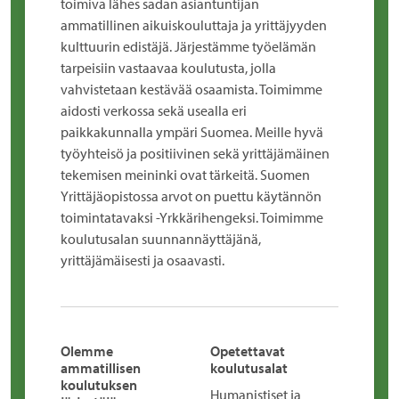
toimiva lähes sadan asiantuntijan
ammatillinen aikuiskouluttaja ja yrittäjyyden
kulttuurin edistäjä. Järjestämme työelämän
tarpeisiin vastaavaa koulutusta, jolla
vahvistetaan kestävää osaamista. Toimimme
aidosti verkossa sekä usealla eri
paikkakunnalla ympäri Suomea. Meille hyvä
työyhteisö ja positiivinen sekä yrittäjämäinen
tekemisen meininki ovat tärkeitä. Suomen
Yrittäjäopistossa arvot on puettu käytännön
toimintatavaksi -Yrkkärihengeksi. Toimimme
koulutusalan suunnannäyttäjänä,
yrittäjämäisesti ja osaavasti.
Olemme
Opetettavat
ammatillisen
koulutusalat
koulutuksen
Humanistiset ja