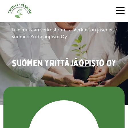
Hyppää sisältöön
Tule mukaan verkostoon
›
Verkoston jäsenet
›
Suomen Yrittäjäopisto Oy
Suomen Yrittäjäopisto Oy