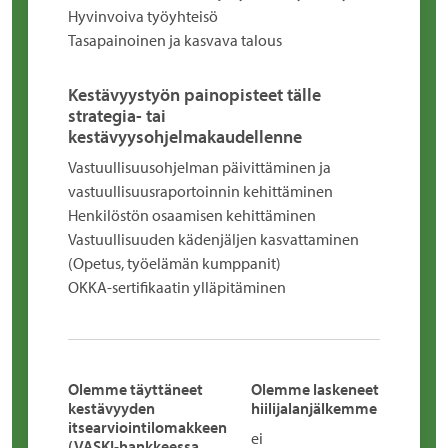
Hyvinvoiva työyhteisö
Tasapainoinen ja kasvava talous
Kestävyystyön painopisteet tälle
strategia- tai
kestävyysohjelmakaudellenne
Vastuullisuusohjelman päivittäminen​ ja
vastuullisuusraportoinnin kehittäminen​
Henkilöstön osaamisen kehittäminen
Vastuullisuuden kädenjäljen kasvattaminen
(Opetus, työelämän kumppanit)​
OKKA-sertifikaatin ylläpitäminen
Olemme täyttäneet
Olemme laskeneet
kestävyyden
hiilijalanjälkemme
itsearviointilomakkeen
ei
(VASKI-hankkeessa