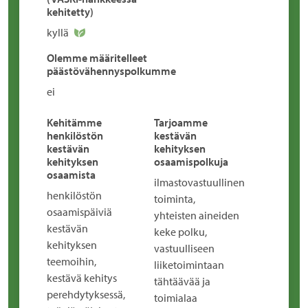
kehitetty)
kyllä
Olemme määritelleet
päästövähennyspolkumme
ei
Kehitämme
Tarjoamme
henkilöstön
kestävän
kestävän
kehityksen
kehityksen
osaamispolkuja
osaamista
ilmastovastuullinen
henkilöstön
toiminta,
osaamispäiviä
yhteisten aineiden
kestävän
keke polku,
kehityksen
vastuulliseen
teemoihin,
liiketoimintaan
kestävä kehitys
tähtäävää ja
perehdytyksessä,
toimialaa