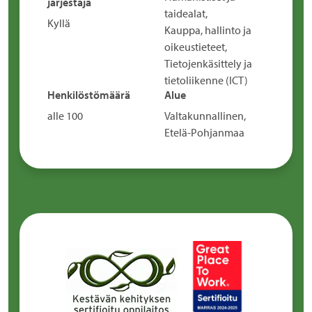
järjestäjä
taidealat,
Kyllä
Kauppa, hallinto ja
oikeustieteet,
Tietojenkäsittely ja
tietoliikenne (ICT)
Henkilöstömäärä
Alue
alle 100
Valtakunnallinen,
Etelä-Pohjanmaa