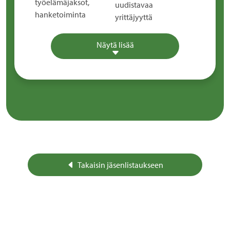
työelämäjaksot,
uudistavaa
hanketoiminta
yrittäjyyttä
Näytä lisää
Takaisin jäsenlistaukseen