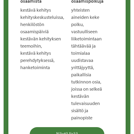
osaamista
osaamispolkuja
kestävä kehitys
yhteisten
kehityskeskusteluissa,
aineiden keke
henkilöstön
polku,
osaamispäiviä
vastuulliseen
kestävän kehityksen
liiketoimintaan
teemoihin,
tähtäävää ja
kestävä kehitys
toimialaa
perehdytyksessä,
uudistavaa
hanketoiminta
yrittäjyyttä,
paikallisia
tutkinnon osia,
joissa on selkeä
kestävän
tulevaisuuden
sisältö ja
painopiste
Näytä lisää