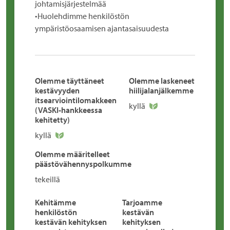
johtamisjärjestelmää
•Huolehdimme henkilöstön
ympäristöosaamisen ajantasaisuudesta
Olemme täyttäneet
Olemme laskeneet
kestävyyden
hiilijalanjälkemme
itsearviointilomakkeen
kyllä
(VASKI-hankkeessa
kehitetty)
kyllä
Olemme määritelleet
päästövähennyspolkumme
tekeillä
Kehitämme
Tarjoamme
henkilöstön
kestävän
kestävän kehityksen
kehityksen