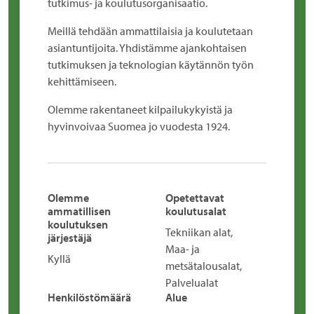
tutkimus- ja koulutusorganisaatio.
Meillä tehdään ammattilaisia ja koulutetaan
asiantuntijoita. Yhdistämme ajankohtaisen
tutkimuksen ja teknologian käytännön työn
kehittämiseen.
Olemme rakentaneet kilpailukykyistä ja
hyvinvoivaa Suomea jo vuodesta 1924.
Olemme
Opetettavat
ammatillisen
koulutusalat
koulutuksen
Tekniikan alat,
järjestäjä
Maa- ja
Kyllä
metsätalousalat,
Palvelualat
Henkilöstömäärä
Alue