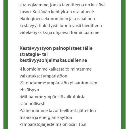
strategiaamme; jonka tavoitteena on kestävä
kasvu. Kestävän kehityksen osa-alueet:
ekologinen, ekonominen ja sosiaalinen
kestävyys linkittyvät luontevasti tavoitteen
viitekehyksiksi ja ohjaavat toimintaamme.
Kestävyystyön painopisteet tälle
strategia- tai
kestävyysohjelmakaudellenne
•Huomioimme kaikessa toimintamme
vaikutukset ympäristöön
•Sitoudumme ympäristön pilaantumisen
ehkäisyyn
•Mittaamme ympäristövaikutuksia
säännöllisesti
•Vähennämme tavoitteellisesti jätteiden
määrää ja energian käyttöä
•Ympäristöjärjestelmä on osa TTS:n