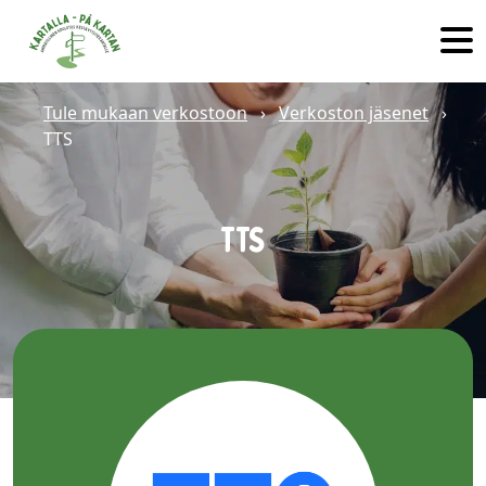
Hyppää sisältöön
Tule mukaan verkostoon
›
Verkoston jäsenet
›
TTS
TTS