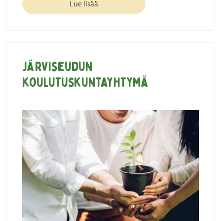
Lue lisää
Järviseudun
koulutuskuntayhtymä