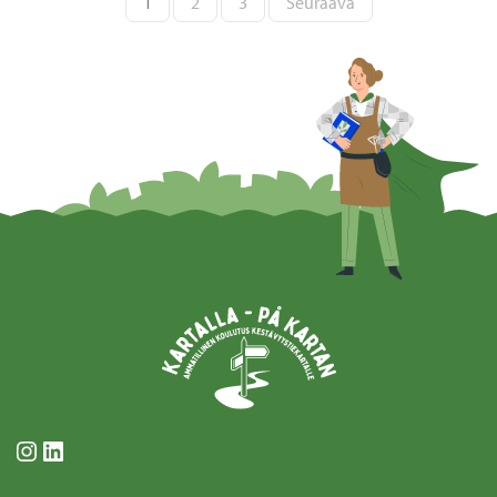
1
2
3
Seuraava
sivutus
Instagram
LinkedIn