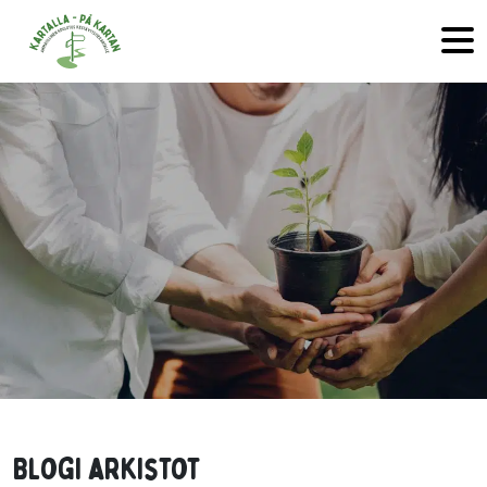
Hyppää sisältöön
Blogi arkistot