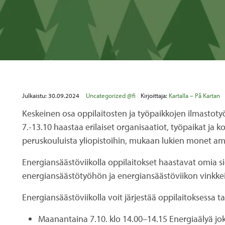
Julkaistu:
30.09.2024
Uncategorized @fi
Kirjoittaja:
Kartalla – På Kartan
Keskeinen osa oppilaitosten ja työpaikkojen ilmastot
7.-13.10 haastaa erilaiset organisaatiot, työpaikat 
peruskouluista yliopistoihin, mukaan lukien monet amm
Energiansäästöviikolla oppilaitokset haastavat omia 
energiansäästötyöhön ja energiansäästöviikon vinkke
Energiansäästöviikolla voit järjestää oppilaitoksessa ta
Maanantaina 7.10. klo 14.00–14.15 Energiaälyä jo