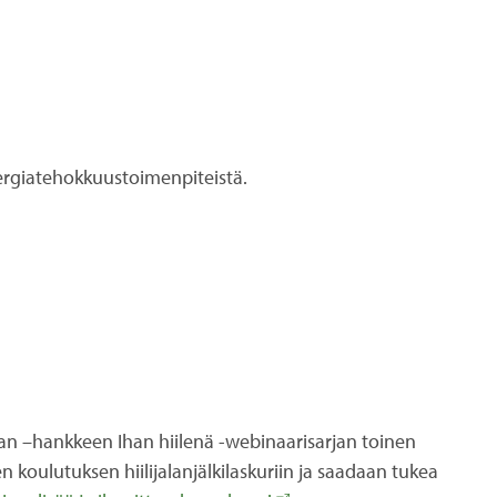
nergiatehokkuustoimenpiteistä.
tan –hankkeen Ihan hiilenä -webinaarisarjan toinen
en koulutuksen hiilijalanjälkilaskuriin ja saadaan tukea