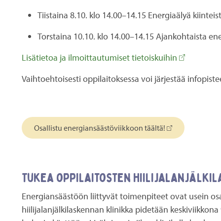
Tiistaina 8.10. klo 14.00–14.15 Energiaälyä kiintei
Torstaina 10.10. klo 14.00–14.15 Ajankohtaista ene
Lisätietoa ja ilmoittautumiset tietoiskuihin
Vaihtoehtoisesti oppilaitoksessa voi järjestää infopi
Osallistu energiansäästöviikkoon täältä!
Tukea oppilaitosten hiilijalanjälk
Energiansäästöön liittyvät toimenpiteet ovat usein os
hiilijalanjälkilaskennan klinikka pidetään keskiviikkona