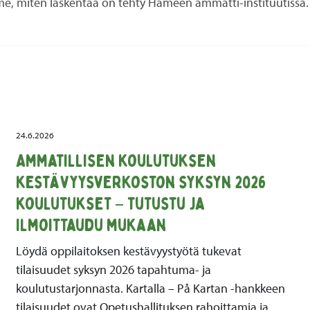
lemme, miten laskentaa on tehty Hämeen ammatti-instituutissa
24.6.2026
Ammatillisen koulutuksen
kestävyysverkoston syksyn 2026
koulutukset – tutustu ja
ilmoittaudu mukaan
Löydä oppilaitoksen kestävyystyötä tukevat
tilaisuudet syksyn 2026 tapahtuma- ja
koulutustarjonnasta. Kartalla – På Kartan -hankkeen
tilaisuudet ovat Opetushallituksen rahoittamia ja…