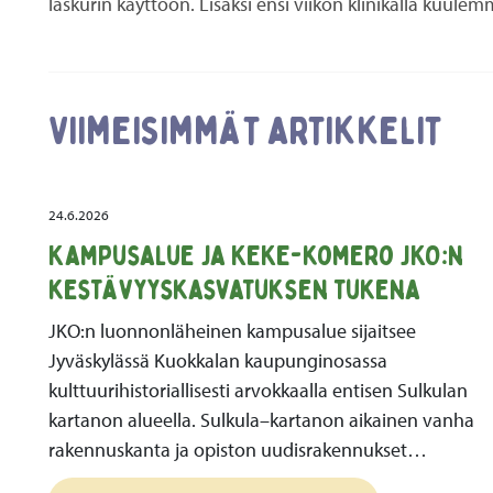
laskurin käyttöön. Lisäksi ensi viikon klinikalla kuu
Viimeisimmät artikkelit
24.6.2026
Kampusalue ja KEKE-komero JKO:n
kestävyyskasvatuksen tukena
JKO:n luonnonläheinen kampusalue sijaitsee
Jyväskylässä Kuokkalan kaupunginosassa
kulttuurihistoriallisesti arvokkaalla entisen Sulkulan
kartanon alueella. Sulkula–kartanon aikainen vanha
rakennuskanta ja opiston uudisrakennukset…