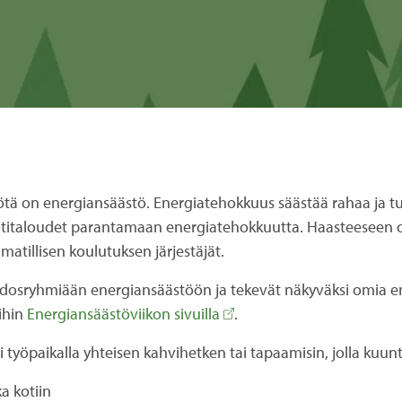
yötä on energiansäästö. Energiatehokkuus säästää rahaa ja t
ja kotitaloudet parantamaan energiatehokkuutta. Haasteeseen
atillisen koulutuksen järjestäjät.
sidosryhmiään energiansäästöön ja tekevät näkyväksi omia e
ihin
Energiansäästöviikon sivuilla
.
i työpaikalla yhteisen kahvihetken tai tapaamisin, jolla kuunt
ka kotiin