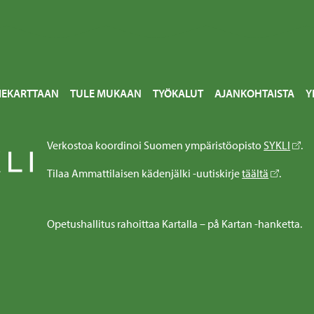
IEKARTTAAN
TULE MUKAAN
TYÖKALUT
AJANKOHTAISTA
Y
Verkostoa koordinoi Suomen ympäristöopisto
SYKLI
.
Tilaa Ammattilaisen kädenjälki -uutiskirje
täältä
.
Opetushallitus rahoittaa Kartalla – på Kartan -hanketta.