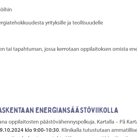
stöihin
rgiatehokkuudesta yrityksille ja teollisuudelle
steen tai tapahtuman, jossa kerrotaan oppilaitoksen omista e
ilaskentaan energiansäästöviikolla
ana oppilaitosten päästövähennyspolkuja. Kartalla – På Kar
9.10.2024 klo 9:00-10:30
. Klinikalla tutustutaan ammatillis