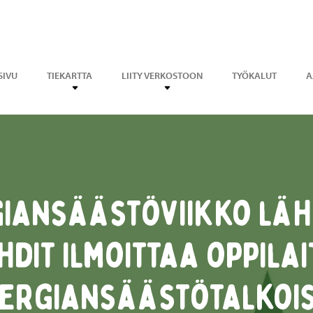
SIVU
TIEKARTTA
LIITY VERKOSTOON
TYÖKALUT
A
iansäästöviikko läh
hdit ilmoittaa oppila
ergiansäästötalkois