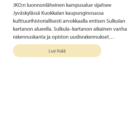
JKO:n luonnonläheinen kampusalue sijaitsee
Jyväskylässä Kuokkalan kaupunginosassa
kulttuurihistoriallisesti arvokkaalla entisen Sulkulan
kartanon alueella. Sulkula–kartanon aikainen vanha
rakennuskanta ja opiston uudisrakennukset…
Lue lisää