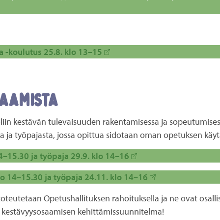
a -koulutus
25.8. klo 13–15
saamista
rooliin kestävän tulevaisuuden rakentamisessa ja sopeutumis
ta ja työpajasta, jossa opittua sidotaan oman opetuksen käy
14–15.30 ja työpaja 29.9. klo 14–16
klo 14–15.30 ja työpaja 24.11. klo 14–16
oteutetaan Opetushallituksen rahoituksella ja ne ovat osall
ön kestävyysosaamisen kehittämissuunnitelma!