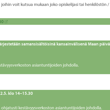
oihin voit kutsua mukaan joko opiskelijasi tai henkilöstön / 
30
ärjestetään samansisältöisinä
kansainvälisenä Maan päivän
kestävyysverkoston asiantuntijoiden johdolla.
2.5. klo 14–15.30
s ohjatusti kestävyysverkoston asiantuntijoiden johdolla.