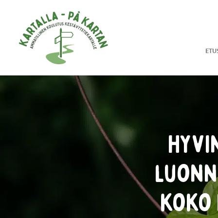
Hyppää sisältöön
ETU
Hyvi
luonn
koko 