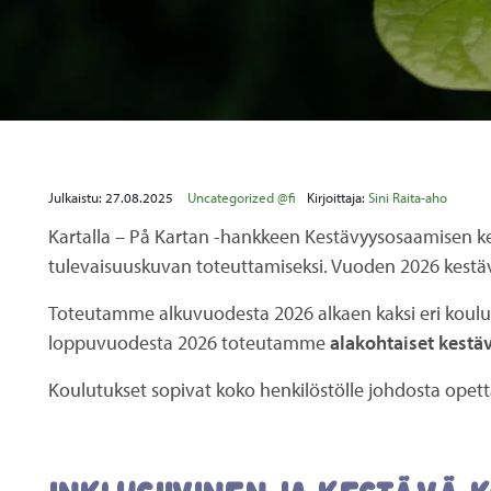
Julkaistu:
27.08.2025
Uncategorized @fi
Kirjoittaja:
Sini Raita-aho
Kartalla – På Kartan -hankkeen Kestävyysosaamisen ke
tulevaisuuskuvan toteuttamiseksi. Vuoden 2026 kes
Toteutamme alkuvuodesta 2026 alkaen kaksi eri koul
loppuvuodesta 2026 toteutamme
alakohtaiset kestäv
Koulutukset sopivat koko henkilöstölle johdosta opetta