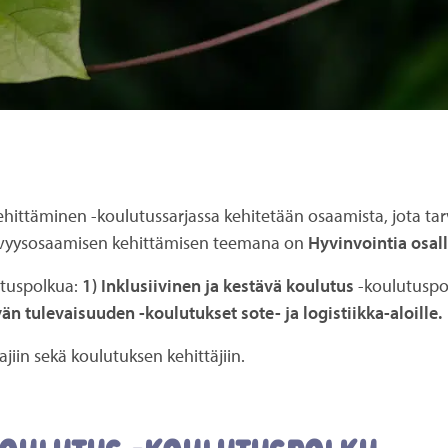
hittäminen -koulutussarjassa kehitetään osaamista, jota ta
tävyysosaamisen kehittämisen teemana on
Hyvinvointia osal
utuspolkua:
1) Inklusiivinen ja kestävä koulutus
-koulutuspo
än tulevaisuuden -koulutukset sote- ja logistiikka-aloille.
jiin sekä koulutuksen kehittäjiin.