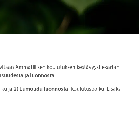
rvitaan Ammatillisen koulutuksen kestävyystiekartan
lisuudesta ja luonnosta
.
lku ja
2) Lumoudu luonnosta
-koulutuspolku. Lisäksi