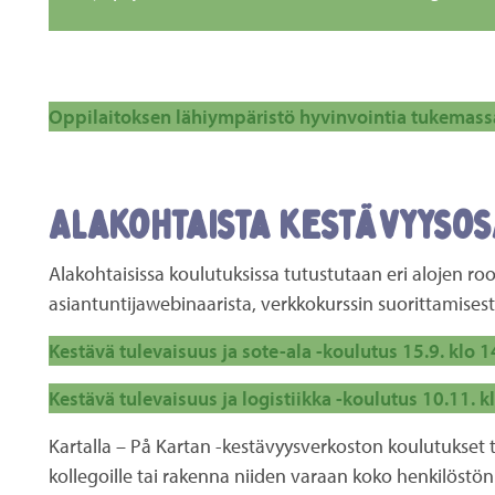
Oppilaitoksen lähiympäristö hyvinvointia tukemass
Alakohtaista kestävyyso
Alakohtaisissa koulutuksissa tutustutaan eri alojen 
asiantuntijawebinaarista, verkkokurssin suorittamises
Kestävä tulevaisuus ja sote-ala -koulutus 15.9. klo 
Kestävä tulevaisuus ja logistiikka -koulutus 10.11. 
Kartalla – På Kartan -kestävyysverkoston koulutukset t
kollegoille tai rakenna niiden varaan koko henkilöst