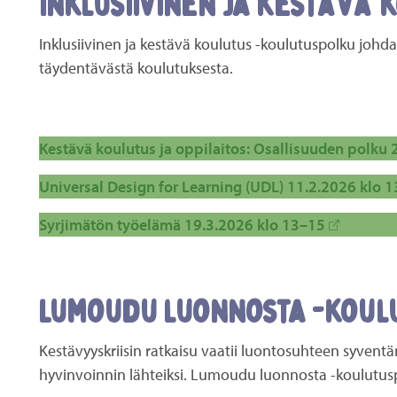
Inklusiivinen ja kestävä
Inklusiivinen ja kestävä koulutus -koulutuspolku joh
täydentävästä koulutuksesta.
Kestävä koulutus ja oppilaitos: Osallisuuden polku
Universal Design for Learning (UDL) 11.2.2026 klo 
Syrjimätön työelämä 19.3.2026 klo 13–15
Lumoudu luonnosta -koul
Kestävyyskriisin ratkaisu vaatii luontosuhteen syvent
hyvinvoinnin lähteiksi. Lumoudu luonnosta -koulutusp