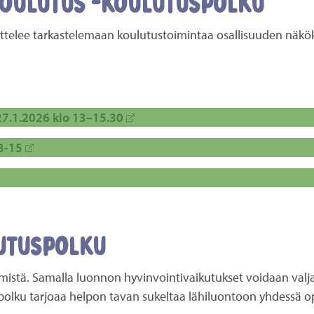
 koulutus -koulutuspolku
dattelee tarkastelemaan koulutustoimintaa osallisuuden näk
 27.1.2026 klo 13–15.30
13-15
utuspolku
ämistä. Samalla luonnon hyvinvointivaikutukset voidaan valj
olku tarjoaa helpon tavan sukeltaa lähiluontoon yhdessä opi