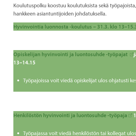
Koulutuspolku koostuu koulutuksista sekä työpajoista, j
hankkeen asiantuntijoiden johdatuksella.
Hyvinvointia luonnosta -koulutus – 31.3. klo 13–15.
Opiskelijan hyvinvointi ja luontosuhde -työpajat
j
13–14.15
Työpajoissa voit viedä opiskelijat ulos ohjatusti 
Henkilöstön hyvinvointi ja luontosuhde -työpaja
1
Työpajassa voit viedä henkilöstön tai kollegat ulo