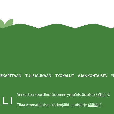
IEKARTTAAN
TULE MUKAAN
TYÖKALUT
AJANKOHTAISTA
Y
Verkostoa koordinoi Suomen ympäristöopisto
SYKLI
.
Tilaa Ammattilaisen kädenjälki -uutiskirje
täältä
.