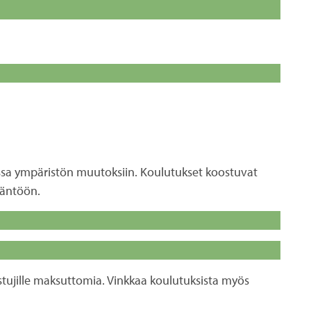
essa ympäristön muutoksiin. Koulutukset koostuvat
täntöön.
istujille maksuttomia. Vinkkaa koulutuksista myös