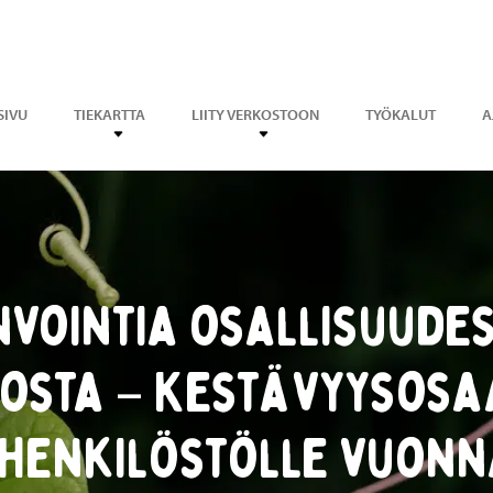
SIVU
TIEKARTTA
LIITY VERKOSTOON
TYÖKALUT
A
nvointia osallisuudes
osta – Kestävyysosa
henkilöstölle vuonn