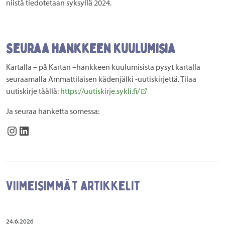
niistä tiedotetaan syksyllä 2024.​
Seuraa hankkeen kuulumisia
Kartalla – på Kartan –hankkeen kuulumisista pysyt kartalla
seuraamalla Ammattilaisen kädenjälki -uutiskirjettä. Tilaa
uutiskirje täällä:
https://uutiskirje.sykli.fi/
Ja seuraa hanketta somessa:
kartallaverkosto
Ammatillisen koulutuksen kestävyysverkosto (Kartalla – på Kartan)
Viimeisimmät artikkelit
24.6.2026