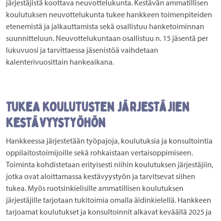
järjestäjistä koottava neuvottelukunta. Kestävän ammatillisen
koulutuksen neuvottelukunta tukee hankkeen toimenpiteiden
etenemistä ja jalkauttamista sekä osallistuu hanketoiminnan
suunnitteluun. Neuvottelukuntaan osallistuu n. 15 jäsentä per
lukuvuosi ja tarvittaessa jäsenistöä vaihdetaan
kalenterivuosittain hankeaikana.
Tukea koulutusten järjestäjien
kestävyystyöhön
Hankkeessa järjestetään työpajoja, koulutuksia ja konsultointia
oppilaitostoimijoille sekä rohkaistaan vertaisoppimiseen.
Toiminta kohdistetaan erityisesti niihin koulutuksen järjestäjiin,
jotka ovat aloittamassa kestävyystyön ja tarvitsevat siihen
tukea. Myös ruotsinkielisille ammatillisen koulutuksen
järjestäjille tarjotaan tukitoimia omalla äidinkielellä. Hankkeen
tarjoamat koulutukset ja konsultoinnit alkavat keväällä 2025 ja