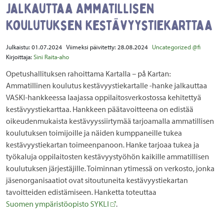
jalkauttaa Ammatillisen
koulutuksen kestävyystiekarttaa
Julkaistu:
01.07.2024
Viimeksi päivitetty:
28.08.2024
Uncategorized @fi
Kirjoittaja:
Sini Raita-aho
Opetushallituksen rahoittama Kartalla – på Kartan:
Ammatillinen koulutus kestävyystiekartalle -hanke jalkauttaa
VASKI-hankkeessa laajassa oppilaitosverkostossa kehitettyä
kestävyystiekarttaa. Hankkeen päätavoitteena on edistää
oikeudenmukaista kestävyyssiirtymää tarjoamalla ammatillisen
koulutuksen toimijoille ja näiden kumppaneille tukea
kestävyystiekartan toimeenpanoon. Hanke tarjoaa tukea ja
työkaluja oppilaitosten kestävyystyöhön kaikille ammatillisen
koulutuksen järjestäjille. Toiminnan ytimessä on verkosto, jonka
jäsenorganisaatiot ovat sitoutuneita kestävyystiekartan
tavoitteiden edistämiseen. Hanketta toteuttaa
Suomen ympäristöopisto SYKLI
.