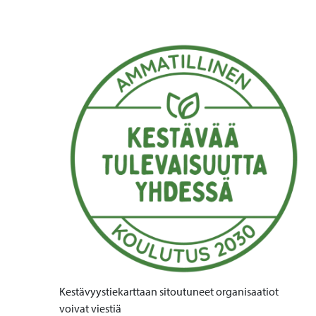
Kestävyystiekarttaan sitoutuneet organisaatiot
voivat viestiä