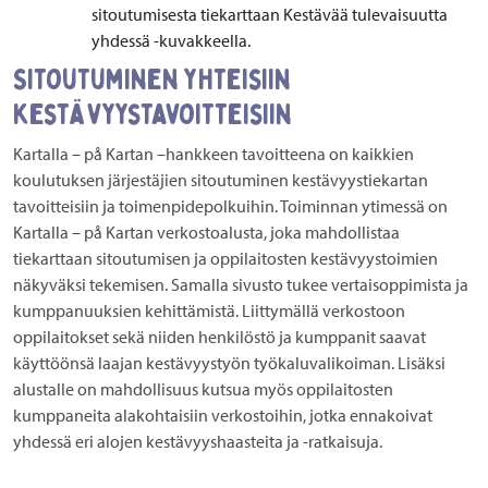
sitoutumisesta tiekarttaan Kestävää tulevaisuutta
yhdessä -kuvakkeella.
Sitoutuminen yhteisiin
kestävyystavoitteisiin
Kartalla – på Kartan –hankkeen tavoitteena on kaikkien
koulutuksen järjestäjien sitoutuminen kestävyystiekartan
tavoitteisiin ja toimenpidepolkuihin. Toiminnan ytimessä on
Kartalla – på Kartan verkostoalusta, joka mahdollistaa
tiekarttaan sitoutumisen ja oppilaitosten kestävyystoimien
näkyväksi tekemisen. Samalla sivusto tukee vertaisoppimista ja
kumppanuuksien kehittämistä. Liittymällä verkostoon
oppilaitokset sekä niiden henkilöstö ja kumppanit saavat
käyttöönsä laajan kestävyystyön työkaluvalikoiman. Lisäksi
alustalle on mahdollisuus kutsua myös oppilaitosten
kumppaneita alakohtaisiin verkostoihin, jotka ennakoivat
yhdessä eri alojen kestävyyshaasteita ja -ratkaisuja.