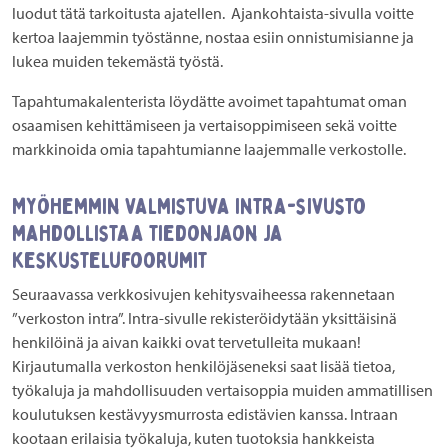
luodut tätä tarkoitusta ajatellen. Ajankohtaista-sivulla voitte
kertoa laajemmin työstänne, nostaa esiin onnistumisianne ja
lukea muiden tekemästä työstä.
Tapahtumakalenterista löydätte avoimet tapahtumat oman
osaamisen kehittämiseen ja vertaisoppimiseen sekä voitte
markkinoida omia tapahtumianne laajemmalle verkostolle.
Myöhemmin valmistuva intra-sivusto
mahdollistaa tiedonjaon ja
keskustelufoorumit
Seuraavassa verkkosivujen kehitysvaiheessa rakennetaan
”verkoston intra”. Intra-sivulle rekisteröidytään yksittäisinä
henkilöinä ja aivan kaikki ovat tervetulleita mukaan!
Kirjautumalla verkoston henkilöjäseneksi saat lisää tietoa,
työkaluja ja mahdollisuuden vertaisoppia muiden ammatillisen
koulutuksen kestävyysmurrosta edistävien kanssa. Intraan
kootaan erilaisia työkaluja, kuten tuotoksia hankkeista