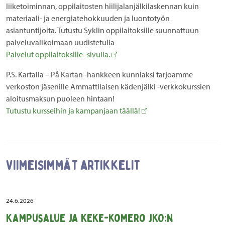
liiketoiminnan, oppilaitosten hiilijalanjälkilaskennan kuin
materiaali- ja energiatehokkuuden ja luontotyön
asiantuntijoita. Tutustu Syklin oppilaitoksille suunnattuun
palveluvalikoimaan uudistetulla
Palvelut oppilaitoksille -sivulla.
P.S. Kartalla – På Kartan -hankkeen kunniaksi tarjoamme
verkoston jäsenille Ammattilaisen kädenjälki -verkkokurssien
aloitusmaksun puoleen hintaan!
Tutustu kursseihin ja kampanjaan täällä!
Viimeisimmät artikkelit
24.6.2026
Kampusalue ja KEKE-komero JKO:n