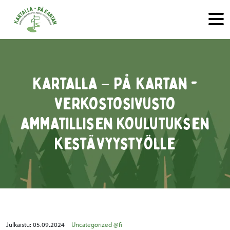
Hyppää sisältöön
Kartalla – På Kartan -
verkostosivusto
ammatillisen koulutuksen
kestävyystyölle
Julkaistu:
05.09.2024
Uncategorized @fi