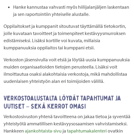
Hanke kannustaa vahvasti myös hiilijalanjäljen laskentaan
ja sen raportointiin yhteiselle alustalle.
Oppilaitokset ja kumppanit sitoutuvat täyttämällä tietokortin,
jolle kuvataan tavoitteet ja toimenpiteet kestävyysmurroksen
edistämiseksi. Lisäksi kortille voi kuvata, millaisia
kumppanuuksia oppilaitos tai kumppani etsii.
Verkoston jäsensivulla voit etsiä ja löytää uusia kumppanuuksia
muiden organisaatioiden tietojen perusteella. Lisäksi voit
ilmoittautua osaksi alakohtaisia verkostoja, mikä mahdollistaa
uudenlaisen yhteistyön alan eri toimijoiden välillä.
Verkostoalustalta löydät tapahtumat ja
uutiset – Sekä kerrot omasi
Verkostosivuston yhtenä tavoitteena on jakaa tietoa ja syventää
yhteistyötä ammatillisen kestävyysosaamisen vahvistamiseksi.
Hankkeen
ajankohtaista-sivu
ja
tapahtumakalenteri
ovatkin