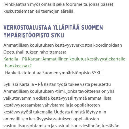
(vinkkaathan myös omasi!) sekä foorumeita, joissa pääset
keskustelemaan eri teemojen äärellä.
Verkostoalustaa ylläpitää Suomen
ympäristöopisto Sykli
Ammatillisen koulutuksen kestävyysverkostoa koordinoidaan
Opetushallituksen rahoittamassa
Kartalla – På Kartan: Ammatillinen koulutus kestävyystiekartalle
-hankkeessa
. Hanketta toteuttaa Suomen ympäristöopisto SYKLI.
Syklissä Kartalla – På Kartan työtä tukee vasta perustettu
Ammatillisen koulutuksen -tiimi, jonka tavoitteena on yhä
vaikuttavammin edistää kestävyyssiirtymää ammatillista
kestävyysosaamista vahvistamalla ja oppilaitosten
kestävyystyötä tukemalla. Uudesta tiimistä löytyy niin
ammatillisen kestävyyskasvatuksen, oppilaitosten
vastuullisuusjohtamisen ja vastuullisuusviestinnän, kestävän