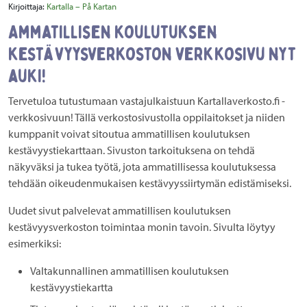
Kirjoittaja:
Kartalla – På Kartan
Ammatillisen koulutuksen
kestävyysverkoston verkkosivu nyt
auki!
Tervetuloa tutustumaan vastajulkaistuun Kartallaverkosto.fi -
verkkosivuun! Tällä verkostosivustolla oppilaitokset ja niiden
kumppanit voivat sitoutua ammatillisen koulutuksen
kestävyystiekarttaan. Sivuston tarkoituksena on tehdä
näkyväksi ja tukea työtä, jota ammatillisessa koulutuksessa
tehdään oikeudenmukaisen kestävyyssiirtymän edistämiseksi.
Uudet sivut palvelevat ammatillisen koulutuksen
kestävyysverkoston toimintaa monin tavoin. Sivulta löytyy
esimerkiksi:
Valtakunnallinen ammatillisen koulutuksen
kestävyystiekartta