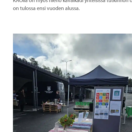
KAOlla on myös hieno kavalkadi yhteisissä tutkinnon os
on tulossa ensi vuoden alussa.