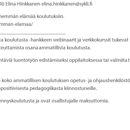
lö Elina Hinkkanen elina.hinkkanen@sykli.fi
Enemmän elämää koulutuksiin.
enemman-elamaa/
__________________________
a koulutusta -hankkeen webinaarit ja verkkokurssit tukevat t
uttamista osana ammatillista koulutusta.
ehtäviä luontotyön edistämiseksi oppilaitoksessa tai valmiita
o ammatillisen koulutuksen opetus- ja ohjaushenkilöstölle, er
topositiivisesta pedagogiikasta kiinnostuneille.
nnyskoulutusta ja ovat osallistujalle maksuttomia.