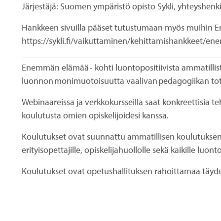
Järjestäjä: Suomen ympäristö opisto Sykli, yhteyshenki
Hankkeen sivuilla pääset tutustumaan myös muihin 
https://sykli.fi/vaikuttaminen/kehittamishankkeet/
____________________________________________
Enemmän elämää - kohti luontopositiivista ammatillist
luonnon monimuotoisuutta vaalivan pedagogiikan tote
Webinaareissa ja verkkokursseilla saat konkreettisia t
koulutusta omien opiskelijoidesi kanssa.
Koulutukset ovat suunnattu ammatillisen koulutuksen kok
erityisopettajille, opiskelijahuollolle sekä kaikille luon
Koulutukset ovat opetushallituksen rahoittamaa täyde