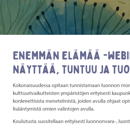
Enemmän elämää -webin
näyttää, tuntuu ja tuo
Kokonaisuudessa opitaan tunnistamaan luonnon monim
kulttuurivaikutteisten ympäristöjen erityisesti kau
konkreettisista menetelmistä, joiden avulla ohjaat 
lisääntymistä omien valintojen avulla.
Koulutusta suositellaan erityisesti luonnonvara-, luonto