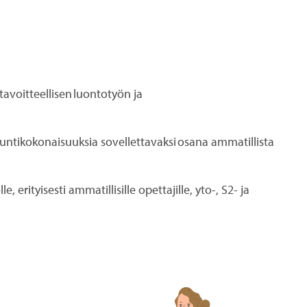
avoitteellisen luontotyön ja
 tuntikokonaisuuksia sovellettavaksi osana ammatillista
ityisesti ammatillisille opettajille, yto-, S2- ja