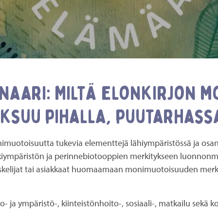
aari: Miltä elonkirjon m
ksuu pihalla, puutarhassa
uotoisuutta tukevia elementtejä lähiympäristössä ja osan
punkiympäristön ja perinnebiotooppien merkitykseen luonnon
opiskelijat tai asiakkaat huomaamaan monimuotoisuuden merk
- ja ympäristö-, kiinteistönhoito-, sosiaali-, matkailu sekä ko