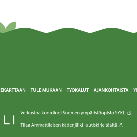
IEKARTTAAN
TULE MUKAAN
TYÖKALUT
AJANKOHTAISTA
Y
Verkostoa koordinoi Suomen ympäristöopisto
SYKLI
.
Tilaa Ammattilaisen kädenjälki -uutiskirje
täältä
.