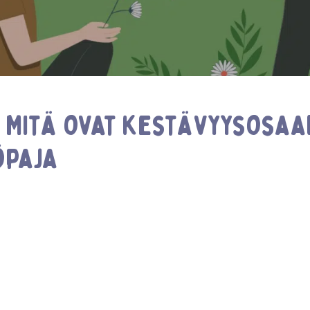
 Mitä ovat kestävyysosaam
öpaja