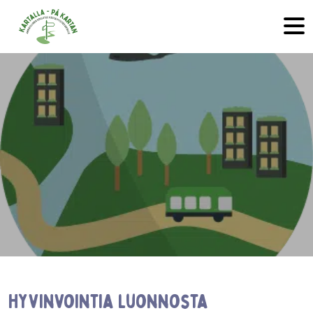
Hyppää sisältöön
Hyvinvointia luonnosta