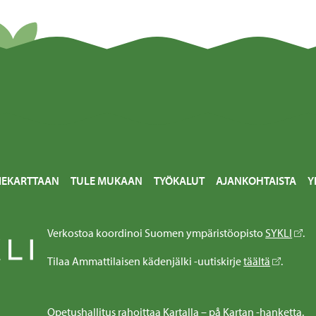
IEKARTTAAN
TULE MUKAAN
TYÖKALUT
AJANKOHTAISTA
Y
Verkostoa koordinoi Suomen ympäristöopisto
SYKLI
.
Tilaa Ammattilaisen kädenjälki -uutiskirje
täältä
.
Opetushallitus rahoittaa Kartalla – på Kartan -hanketta.