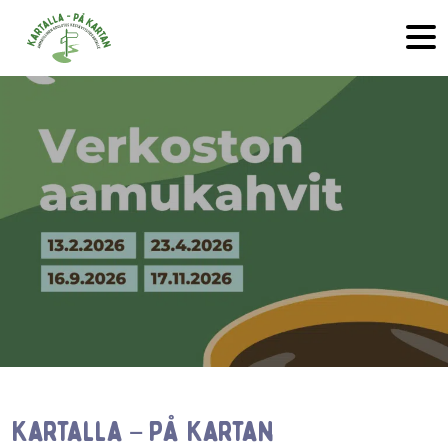
Hyppää sisältöön
Kartalla – På Kartan