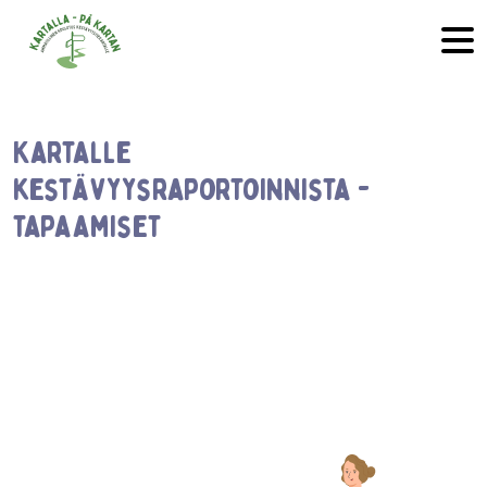
Hyppää sisältöön
Kartalle
kestävyysraportoinnista -
tapaamiset