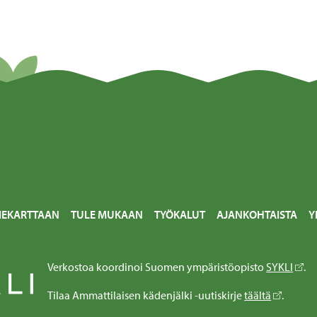
IEKARTTAAN
TULE MUKAAN
TYÖKALUT
AJANKOHTAISTA
Y
Verkostoa koordinoi Suomen ympäristöopisto
SYKLI
.
Tilaa Ammattilaisen kädenjälki -uutiskirje
täältä
.