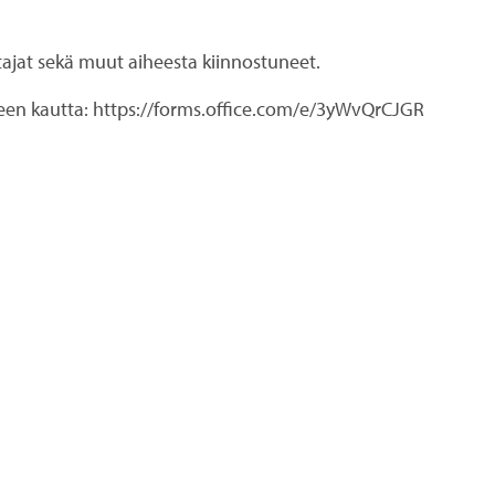
ttajat sekä muut aiheesta kiinnostuneet.
keen kautta: https://forms.office.com/e/3yWvQrCJGR