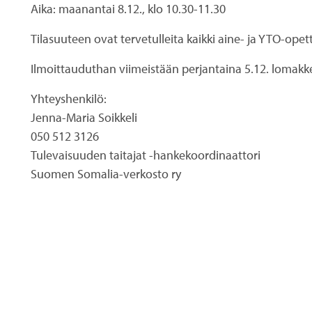
Aika: maanantai 8.12., klo 10.30-11.30
Tilasuuteen ovat tervetulleita kaikki aine- ja YTO-ope
Ilmoittauduthan viimeistään perjantaina 5.12. lomak
Yhteyshenkilö:
Jenna-Maria Soikkeli
050 512 3126
Tulevaisuuden taitajat -hankekoordinaattori
Suomen Somalia-verkosto ry