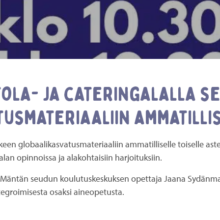
ola- ja cateringalalla s
usmateriaaliin ammatillis
en globaalikasvatusmateriaaliin ammatilliselle toiselle ast
alan opinnoissa ja alakohtaisiin harjoituksiin.
 Mäntän seudun koulutuskeskuksen opettaja Jaana Sydänmaan
egroimisesta osaksi aineopetusta.