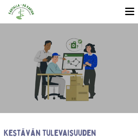
Hyppää sisältöön
Kestävän tulevaisuuden