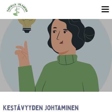
Hyppää sisältöön
Kestävyyden johtaminen