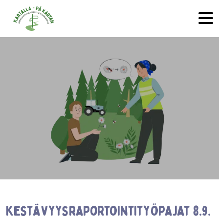
Hyppää sisältöön
Kestävyysraportointityöpajat 8.9.