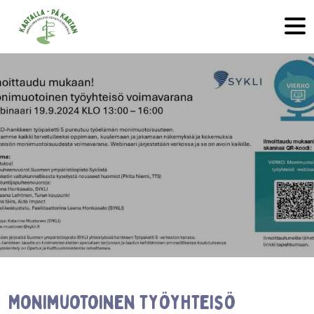
Hyppää sisältöön
Monimuotoinen työyhteisö