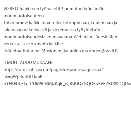
VIERKO-hankkeen työpaketti 5 pureutuu työelämän
monimuotoisuuteen.
Toivotamme kaikki tervetulleeksi oppimaan, kuulemaan ja
jakamaan näkemyksiä ja kokemuksia työyhteisön
monimuotoisuudesta voimavarana. Webinaari järjestetään
verkossa ja se on avoin kaikille.
lisätietoa: Katariina Mustonen (katariina.mustonen@sykli.fi)
ILMOITTAUDU MUKAAN:
https://forms.office.com/pages/responsepage.aspx?
id=gWp4uhUfTkmK-
bYFBFbbEIaTT5JM9CNMjz0qB_wjRslUQkNQOEo3VFZBU09DQUw4