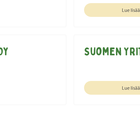
Lue lisää
Oy
Suomen Yri
Lue lisää