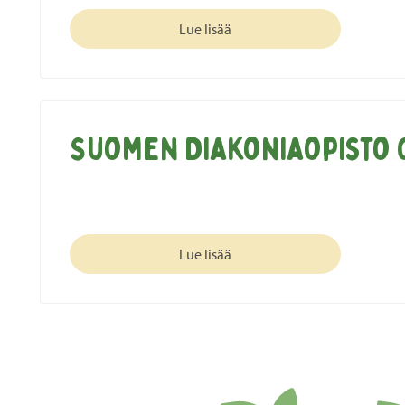
Lue lisää
Suomen Diakoniaopisto 
Lue lisää