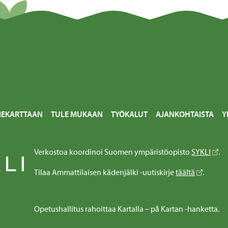
IEKARTTAAN
TULE MUKAAN
TYÖKALUT
AJANKOHTAISTA
Y
Verkostoa koordinoi Suomen ympäristöopisto
SYKLI
.
Tilaa Ammattilaisen kädenjälki -uutiskirje
täältä
.
Opetushallitus rahoittaa Kartalla – på Kartan -hanketta.