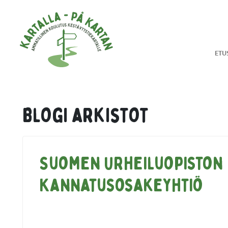
Hyppää sisältöön
ETU
Blogi arkistot
Suomen Urheiluopiston
Kannatusosakeyhtiö