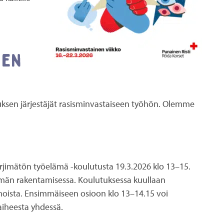
sen
uksen järjestäjät rasisminvastaiseen työhön. Olemme
rjimätön työelämä -koulutusta 19.3.2026 klo 13–15.
lämän rakentamisessa. Koulutuksessa kuullaan
oista. Ensimmäiseen osioon klo 13–14.15 voi
aiheesta yhdessä.