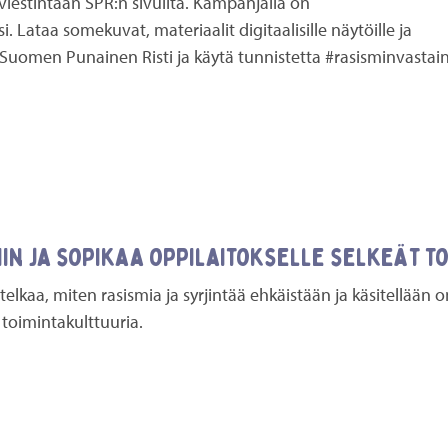
viestintään SPR:n sivuilta. Kampanjalla on
i. Lataa somekuvat, materiaalit digitaalisille näytöille ja
Suomen Punainen Risti ja käytä tunnistetta #rasisminvastain
iin ja sopikaa oppilaitokselle selkeät to
telkaa, miten rasismia ja syrjintää ehkäistään ja käsitellään
 toimintakulttuuria.