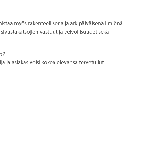
istaa myös rakenteellisena ja arkipäiväisenä ilmiönä.
sivustakatsojien vastuut ja velvollisuudet sekä
n?
ä ja asiakas voisi kokea olevansa tervetullut.