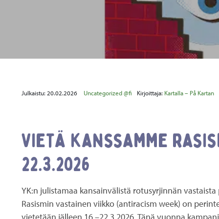
Julkaistu:
20.02.2026
Uncategorized @fi
Kirjoittaja:
Kartalla – På Kartan
Vietä kanssamme rasism
22.3.2026
YK:n julistamaa kansainvälistä rotusyrjinnän vastaista
Rasismin vastainen viikko (antiracism week) on perin
vietetään jälleen 16.–22.3.2026. Tänä vuonna kampanja