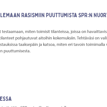
lemaan rasismiin puuttumista SPR:n Nuort
testaamaan, miten toimisit tilanteissa, joissa on havaittavis
tilanteet pohjautuvat aitoihin kokemuksiin. Tehtäväsi on valit
vastauksissa taaksepäin ja katsoa, miten eri tavoin toimimalla
iin puuttumisesta.
messa