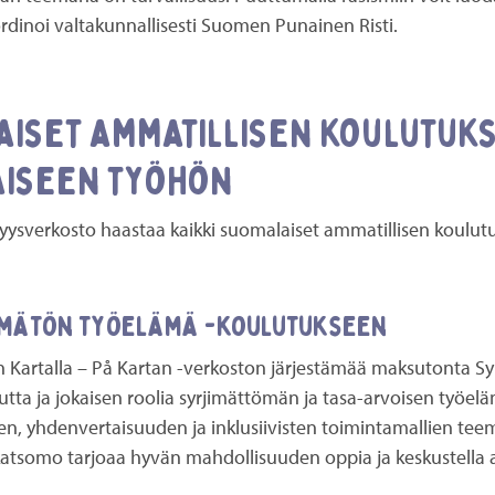
ordinoi valtakunnallisesti Suomen Punainen Risti.
aiset ammatillisen koulutuk
aiseen työhön
vyysverkosto haastaa kaikki suomalaiset ammatillisen koulut
imätön työelämä -koulutukseen
 Kartalla – På Kartan -verkoston järjestämää maksutonta Sy
tta ja jokaisen roolia syrjimättömän ja tasa-arvoisen työe
, yhdenvertaisuuden ja inklusiivisten toimintamallien teem
 katsomo tarjoaa hyvän mahdollisuuden oppia ja keskustella 