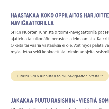
Haastakaa koko oppilaitos harjoitte
navigaattorilla
SPR:n Nuorten Tunnista & toimi -navigaattorilla pääset 
ajattelua tai ulkonäön perusteella leimaamista. Kaikki 
Oikeita tai vääriä vastauksia ei ole. Voit myös palata 
myös tietoa sekä konkreettisia toimintaohjeita rasism
Tutustu SPR:n Tunnista & toimi -navigaattoriin tästä
Jakakaa Puutu rasismiin -viestiä so