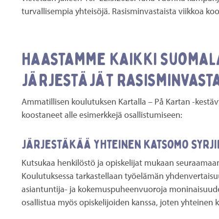
turvallisempia yhteisöjä. Rasisminvastaista viikkoa ko
Haastamme kaikki suomal
järjestäjät rasisminvast
Ammatillisen koulutuksen Kartalla – På Kartan -kestä
koostaneet alle esimerkkejä osallistumiseen:
Järjestäkää yhteinen katsomo Syrj
Kutsukaa henkilöstö ja opiskelijat mukaan seuraamaan
Koulutuksessa tarkastellaan työelämän yhdenvertaisuu
asiantuntija- ja kokemuspuheenvuoroja moninaisuuden
osallistua myös opiskelijoiden kanssa, joten yhteinen