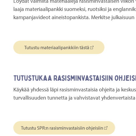
Löydät valmiita materiaaleja rasisminvastaisen viikon 
laaja materiaalipankki suomeksi, ruotsiksi ja englanniks
kampanjavideot aineistopankista. Merkitse julkaisuun 
Tutustu materiaalipankkiin tästä
Tutustukaa rasisminvastaisiin ohjeis
Käykää yhdessä läpi rasisminvastaisia ohjeita ja keskus
turvallisuuden tunnetta ja vahvistavat yhdenvertaista
Tutustu SPR:n rasisminvastaisiin ohjeisiin