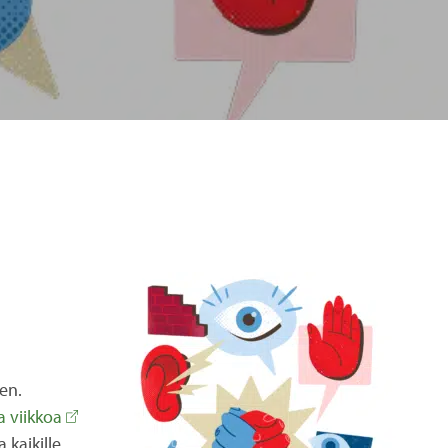
en.
a viikkoa
 kaikille