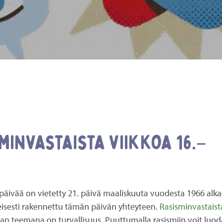
invastaista viikkoa 16.–
 päivää on vietetty 21. päivä maaliskuuta vuodesta 1966 alka
teisesti rakennettu tämän päivän yhteyteen.
Rasisminvastaist
n teemana on turvallisuus. Puuttumalla rasismiin voit luoda