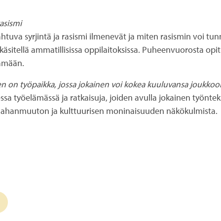
rasismi
uva syrjintä ja rasismi ilmenevät ja miten rasismin voi tunn
sitellä ammatillisissa oppilaitoksissa. Puheenvuorosta opit 
lämään.
nen on työpaikka, jossa jokainen voi kokea kuuluvansa joukkoo
a työelämässä ja ratkaisuja, joiden avulla jokainen työntekij
maahanmuuton ja kulttuurisen moninaisuuden näkökulmista.