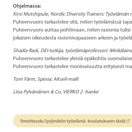
Ohjelmassa:
Kirsi Mutshipule, Nordic Diversity Trainers: Työelämän 
Puheenvuoro tarkastelee sitä, miten työelämässä tapaht
Puheenvuoro auttaa pohtimaan, miten rasismia tulisi kä
jokaisen oikeudesta rasismivapaaseen arkeen ja työe
Shadia Rask, DEI-tutkija, työelämäprofessori: Minkälai
Puheenvuoro tarkastelee yleisiä epäkohtia suomalaisess
Puheenvuoro tarkastelee moninaisuutta erityisesti 
Tom Färm, Spesia: AKseli-malli
Liisa Pylvänäinen & Co, VIERKO 2 -hanke
Ilmoittaudu Syrjimätön työelämä -koulutukseen tästä