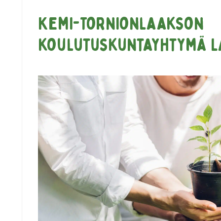
Kemi-Tornionlaakson
koulutuskuntayhtymä L