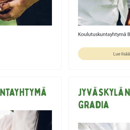
Koulutuskuntayhtymä 
Lue lisää
untayhtymä
Jyväskylän
Gradia