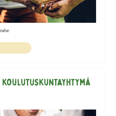
Brahe
 koulutuskuntayhtymä