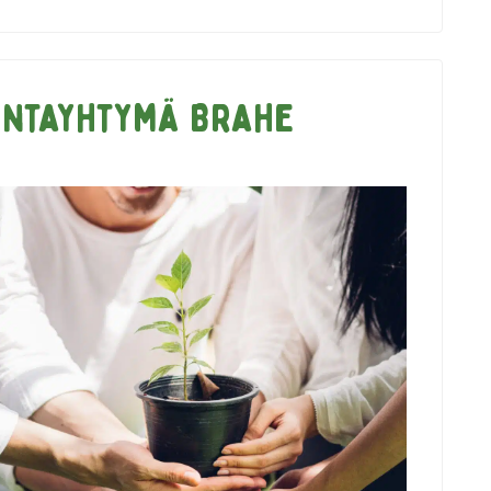
untayhtymä Brahe