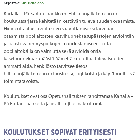
Kirjoittaja:
Sini Raita-aho
Kartalla – På Kartan -hankkeen Hiilijalanjälkilaskennan
koulutussarjassa kehitetään kestävän tulevaisuuden osaamista.
Hiilineutraaliustavoitteiden saavuttamiseksi tarvitaan
osaamista oppilaitosten kasvihuonekaasupäästöjen arviointiin
ja päästövähennyspolkujen muodostamiseen. Jotta
oppilaitoksilla on valmiutta sekä arvioida omia
kasvihuonekaasupäästöjään että kouluttaa tulevaisuuden
ammattilaisia, henkilöstö tarvitsee tietoa
hiilijalanjälkilaskennan taustoista, logiikoista ja käytännöllisistä
toimintatavoista.
Koulutukset ovat osa Opetushallituksen rahoittamaa Kartalla –
På Kartan -hanketta ja osallistujille maksuttomia.
Koulutukset sopivat erityisesti