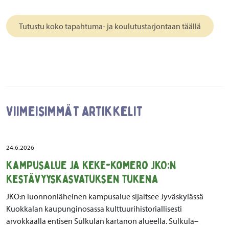
Tutustu koko tapahtuma- ja koulutustarjontaan täällä
Viimeisimmät artikkelit
24.6.2026
Kampusalue ja KEKE-komero JKO:n
kestävyyskasvatuksen tukena
JKO:n luonnonläheinen kampusalue sijaitsee Jyväskylässä
Kuokkalan kaupunginosassa kulttuurihistoriallisesti
arvokkaalla entisen Sulkulan kartanon alueella. Sulkula–