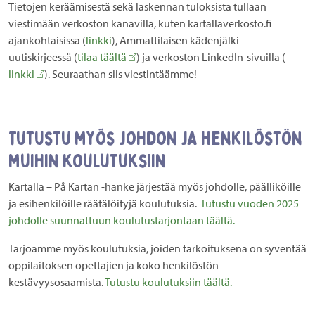
Tietojen keräämisestä sekä laskennan tuloksista tullaan
viestimään verkoston kanavilla, kuten kartallaverkosto.fi
ajankohtaisissa (
linkki
), Ammattilaisen kädenjälki -
uutiskirjeessä (
tilaa täältä
) ja verkoston LinkedIn-sivuilla (
linkki
). Seuraathan siis viestintäämme!
Tutustu myös johdon ja henkilöstön
muihin koulutuksiin
Kartalla – På Kartan -hanke järjestää myös johdolle, päälliköille
ja esihenkilöille räätälöityjä koulutuksia.
Tutustu vuoden 2025
johdolle suunnattuun koulutustarjontaan täältä.
Tarjoamme myös koulutuksia, joiden tarkoituksena on syventää
oppilaitoksen opettajien ja koko henkilöstön
kestävyysosaamista.
Tutustu koulutuksiin täältä.