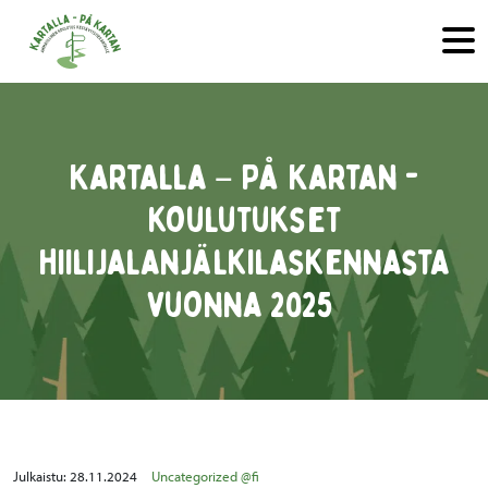
Hyppää sisältöön
Kartalla – På Kartan -
koulutukset
hiilijalanjälkilaskennasta
vuonna 2025
Julkaistu:
28.11.2024
Uncategorized @fi