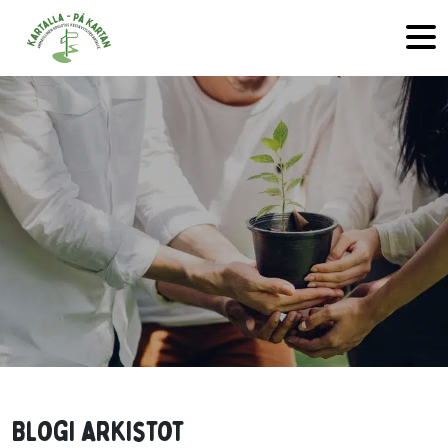
Hyppää sisältöön
Blogi arkistot