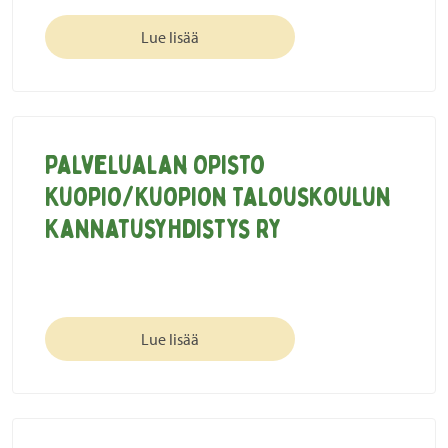
Lue lisää
Palvelualan Opisto
Kuopio/Kuopion Talouskoulun
Kannatusyhdistys ry
Lue lisää