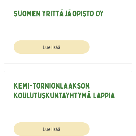
Suomen Yrittäjäopisto Oy
Lue lisää
Kemi-Tornionlaakson
koulutuskuntayhtymä Lappia
Lue lisää