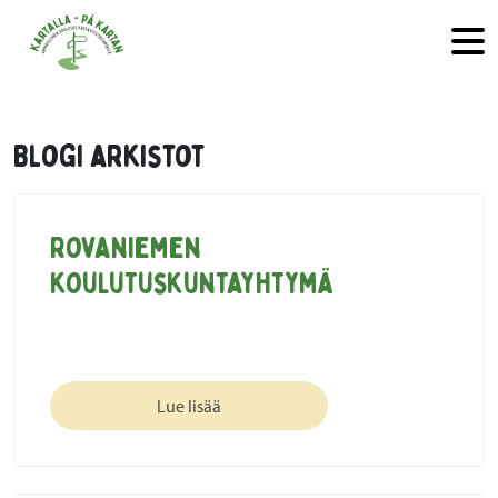
Hyppää sisältöön
Blogi arkistot
Rovaniemen
koulutuskuntayhtymä
Lue lisää